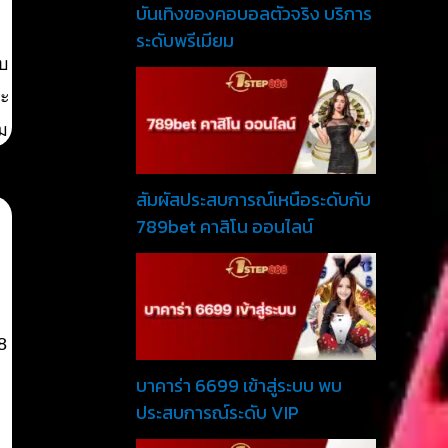
บันเทิงของคอบอลตัวจริง บริการ
ระดับพรีเมียม
รบ
ละ
ม
สัมผัสประสบการณ์เหนือระดับกับ
789bet คาสิโน ออนไลน์
อ
8
บาคาร่า 6699 เข้าสู่ระบบ พบ
ประสบการณ์ระดับ VIP