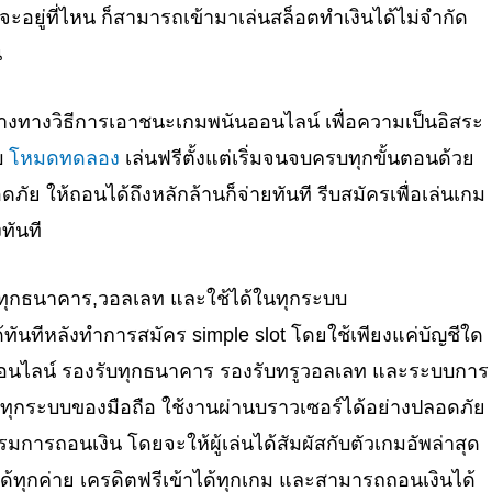
่าจะอยู่ที่ไหน ก็สามารถเข้ามาเล่นสล็อตทำเงินได้ไม่จำกัด
น
ว้างทางวิธีการเอาชนะเกมพนันออนไลน์ เพื่อความเป็นอิสระ
บ
โหมดทดลอง
เล่นฟรีตั้งแต่เริ่มจนจบครบทุกขั้นตอนด้วย
ัย ให้ถอนได้ถึงหลักล้านก็จ่ายทันที รีบสมัครเพื่อเล่นเกม
ทันที
ารทุกธนาคาร,วอลเลท และใช้ได้ในทุกระบบ
้ทันทีหลังทำการสมัคร simple slot โดยใช้เพียงแค่บัญชีใด
ตออนไลน์ รองรับทุกธนาคาร รองรับทรูวอลเลท และระบบการ
านทุกระบบของมือถือ ใช้งานผ่านบราวเซอร์ได้อย่างปลอดภัย
การถอนเงิน โดยจะให้ผู้เล่นได้สัมผัสกับตัวเกมอัพล่าสุด
ได้ทุกค่าย เครดิตฟรีเข้าได้ทุกเกม และสามารถถอนเงินได้