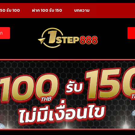
50 รับ 100
ฝาก 100 รับ 150
บทความ
ิก