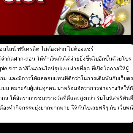
ออนไลน์ ฟรีเครดิต ไม่ต้องฝาก ไม่ต้องแชร์
ม่จำกัดฝาก-ถอน ให้ทำเงินกันได้ง่ายยิ่งขึ้นไปอีกขั้นด้วยโปร
mple slot คาสิโนออนไลน์รูปแบบง่ายที่สุด ที่เปิดโอกาสให้ผู้
นเกม และมีการให้ผลตอบแทนที่ดีกว่าในการเดิมพันกับเว็บต
 หมาะกับผู้เล่นทุกคน มาพร้อมอัตราการจ่ายรางวัลให้ก
ากล ให้อัตราการชนะรางวัลที่ดีและสูงกว่า รับโบนัสฟรีทันท
ไม่ต้องทำกิจกรรมยุ่งยากมากมาย ให้กันไปเลยฟรีๆ กับ เว็บพน