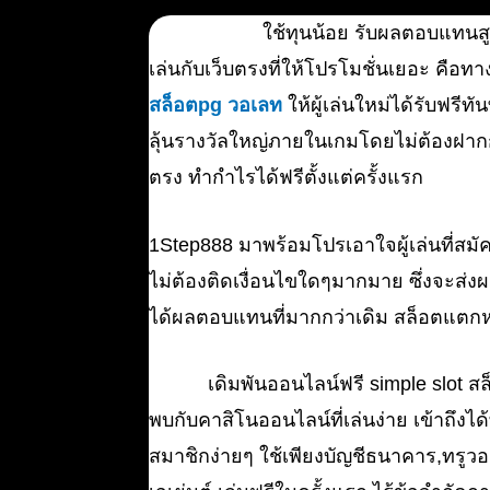
ใช้ทุนน้อย รับผลตอบแทนสูง 
เล่นกับเว็บตรงที่ให้โปรโมชั่นเยอะ คือท
สล็อตpg วอเลท
ให้ผู้เล่นใหม่ได้รับฟรีทัน
ลุ้นรางวัลใหญ่ภายในเกมโดยไม่ต้องฝาก
ตรง ทำกำไรได้ฟรีตั้งแต่ครั้งแรก
1Step888 มาพร้อมโปรเอาใจผู้เล่นที่สมัครท
ไม่ต้องติดเงื่อนไขใดๆมากมาย ซึ่งจะส่งผลใ
ได้ผลตอบแทนที่มากกว่าเดิม สล็อตแตกห
เดิมพันออนไลน์ฟรี simple slot ส
พบกับคาสิโนออนไลน์ที่เล่นง่าย เข้าถึงได
สมาชิกง่ายๆ ใช้เพียงบัญชีธนาคาร,ทรูว