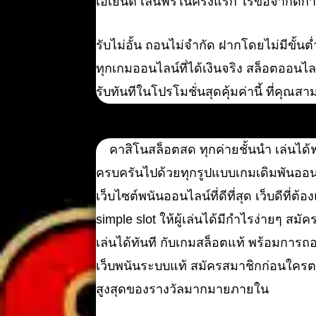
เอเย่นต์ เล่นฟรีในครั้งแรก ไร้ข้อจำกัด
รับไม่อั้น ถอนไม่จำกัด ฝากโดยไม่มีขั้นต
ทุกเกมออนไลน์ที่ได้เงินจริง สล็อตออนไล
รับทันทีในโปรโมชั่นสุดคุ้มค่านี้ ที่คุณ
คาสิโนสล็อตสด ทุกค่ายชั้นนำ เล่นได้ฟร
ครบครันไปด้วยทุกรูปแบบเกมเดิมพันออน
เว็บไซต์พนันออนไลน์ที่ดีที่สุด เว็บดีท
simple slot ให้ผู้เล่นได้มีกำไรง่ายๆ สมั
เล่นได้ทันที กับเกมสล็อตแท้ พร้อมการถ
เว็บพนันระบบแท้ สมัครสมาชิกก่อนใครตอ
สูงสุดของรางวัลมากมายภายใน