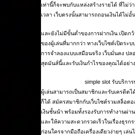
เท่านี้ก็จะพบกับแหล่งสร้างรายได้ ที่ไม่ว
เวลา เว็บตรงนั้นสามารถถอนเงินได้ไม่อั้
และยังไม่มีขั้นต่ำของการฝากเงิน เปิดก
ของผู้เล่นที่มากกว่า ทางเว็บไซต์เปิดระบ
การจำลองแบบเสมือนจริง เว็บมั่นคง ปลอดภ
สุดมันส์นี้และรับเงินกำไรของคุณได้อย่าง
simple slot รับบริก
ผู้เล่นสามารถเป็นสมาชิกและรับเครดิตได
ก็ได้ สมัครสมาชิกกับเว็บไซต์รวมสล็อ
เงินชั้นนำ พร้อมทั้งรองรับการทำงานผ่
และให้ความสะดวกรวดเร็วในเรื่องธุรกรรม
ก่อนใครจากมือถือเครื่องเดียวง่ายๆ เล่น