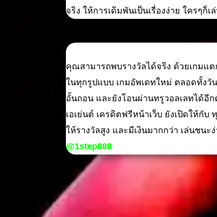
จริง ให้การเดิมพันเป็นเรื่องง่าย ใครๆก็เ
คุณสามารถพบรางวัลได้จริง ด้วยเกมแตกง
ในทุกรูปแบบ เกมอัพเดทใหม่ ตลอดทั้งวัน 
อั้นถอน และยังโอนผ่านทรูวอลเลทได้อีกด้
เอเย่นต์ เครดิตฟรีหน้าเว็บ ยังเปิดให้ก
ให้รางวัลสูง และมีเงินมากกว่า เล่นชนะง่า
@1step888