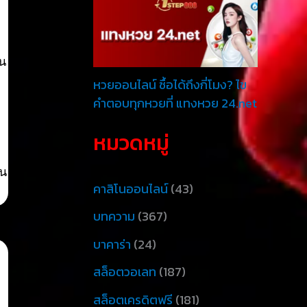
้น
หวยออนไลน์ ซื้อได้ถึงกี่โมง? ไข
คำตอบทุกหวยที่ แทงหวย 24.net
หมวดหมู่
โน
คาสิโนออนไลน์
(43)
บทความ
(367)
บาคาร่า
(24)
สล็อตวอเลท
(187)
สล็อตเครดิตฟรี
(181)