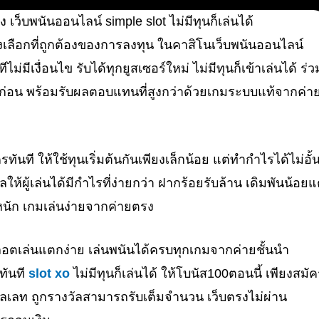
เว็บพนันออนไลน์ simple slot ไม่มีทุนก็เล่นได้
างเลือกที่ถูกต้องของการลงทุน ในคาสิโนเว็บพนันออนไลน์
ทีไม่มีเงื่อนไข รับได้ทุกยูสเซอร์ใหม่ ไม่มีทุนก็เข้าเล่นได้ ร่ว
ก่อน พร้อมรับผลตอบแทนที่สูงกว่าด้วยเกมระบบแท้จากค่า
ันที ให้ใช้ทุนเริ่มต้นกันเพียงเล็กน้อย แต่ทำกำไรได้ไม่อั้
ห้ผู้เล่นได้มีกำไรที่ง่ายกว่า ฝากร้อยรับล้าน เดิมพันน้อยแ
นัก เกมเล่นง่ายจากค่ายตรง
ล็อตเล่นแตกง่าย เล่นพนันได้ครบทุกเกมจากค่ายชั้นนำ
้ทันที
slot xo
ไม่มีทุนก็เล่นได้ ให้โบนัส100ตอนนี้ เพียงสมั
อลเลท ถูกรางวัลสามารถรับเต็มจำนวน เว็บตรงไม่ผ่าน