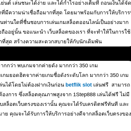
เย่นต์ เล่นชนะได้ง่าย และได้กำไรอย่างเต็มที่ ถอนเงินได้จั
ตที่มีความน่าเชื่อถือมากที่สุด โดยมาพร้อมกับการให้บริการท
ันท่านใดที่ชื่นชอบการเล่นเกมสล็อตออนไลน์เป็นอย่างมาก
ถืออยู่นั้น ขอแนะนำ เว็บสล็อตของเรา ที่จะทำให้ในการใช้
ากที่สุด สร้างความสะดวกสบายให้กับนักเดิมพัน
่มากกว่า พบเกมจากค่ายดัง มากกว่า 350 เกม
เกมยอดฮิตจากค่ายเกมชื่อดังระดับโลก มากกว่า 350 เกม
ล่นได้โดยไม่ต้องฝากเงินก่อน
betflik slot
เล่นฟรี สามารถ
ที่ต้องการ ซึ่งสล็อตคุณภาพสูงจาก 1Step888 เล่นได้ฟรี ไม่มี
กับสล็อตเว็บตรงของเรานั้น คุณจะได้รับเครดิตฟรีทันที และ
ากมาย คุณจะได้รับการให้บริการอย่างดีจากสล็อตเว็บตรงขอ