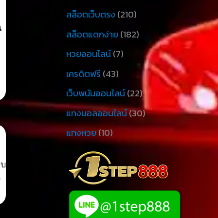
สล็อตเว็บตรง
(210)
น
สล็อตแตกง่าย
(182)
หวยออนไลน์
(7)
เครดิตฟรี
(43)
เว็บพนันออนไลน์
(22)
แทงบอลออนไลน์
(30)
แทงหวย
(10)
จบ
ร