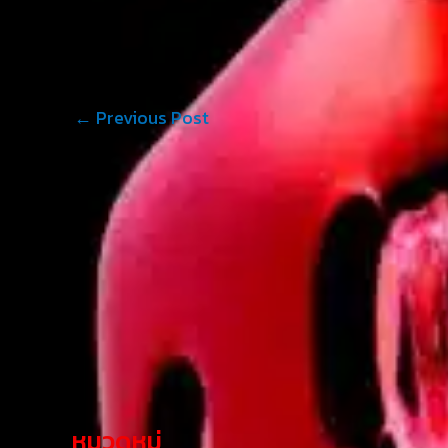
←
Previous Post
หมวดหมู่