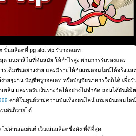
ต ปั่นสล็อตที่ pg slot vip รับวอลเลท
สุด บนคาสิโนที่ทันสมัย ให้กำไรสูง ผ่านการรับรองและ
ริการเดิมพันอย่างง่าย และมีรายได้กับเกมออนไลน์ได้จริงแล
ง่ายๆผ่าน บัญชีทรูวอลเลท หรือบัญชีธนาคารใดก็ได้ เพื่อรั
ลิดเพลิน และรอรับเงินรางวัลได้อย่างไม่จำกัด ถอนได้อันลิมิ
888
คาสิโนศูนย์รวมความบันเทิงออนไลน์ เกมพนันออนไลน์ท
รเล่นก็รวยได้
ม่ผ่านเอเย่นต์ เว็บเล่นสล็อตชื่อดัง ที่ดีที่สุด