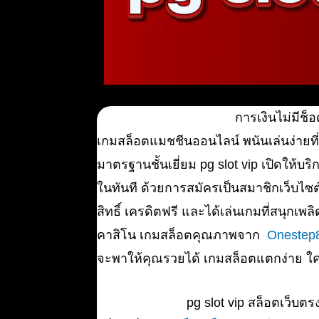
การเงินไม่มีช็อ
เกมสล็อตแมชชีนออนไลน์ พนันเล่นง่ายที่
มาตรฐานชั้นเยี่ยม pg slot vip เปิดให้บ
ในทันที ด้วยการสมัครเป็นสมาชิกเว็บไซต์
สิทธิ์ เครดิตฟรี และได้เล่นเกมที่สนุกเพ
คาสิโน เกมสล็อตคุณภาพจาก
Onestep
จะพาให้คุณรวยได้ เกมสล็อตแตกง่าย ใค
pg slot vip สล็อตเว็บตรง ไ