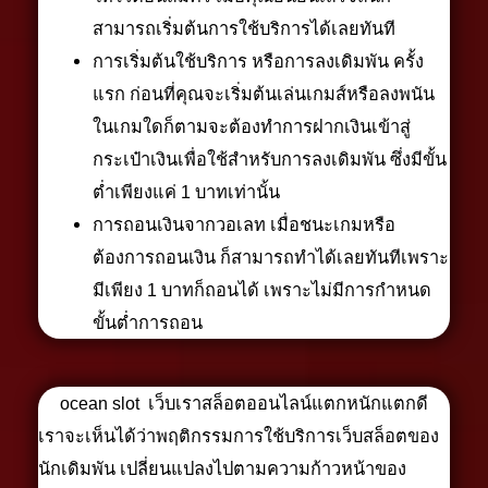
สามารถเริ่มต้นการใช้บริการได้เลยทันที
การเริ่มต้นใช้บริการ หรือการลงเดิมพัน ครั้ง
แรก ก่อนที่คุณจะเริ่มต้นเล่นเกมส์หรือลงพนัน
ในเกมใดก็ตามจะต้องทำการฝากเงินเข้าสู่
กระเป๋าเงินเพื่อใช้สำหรับการลงเดิมพัน ซึ่งมีขั้น
ต่ำเพียงแค่ 1 บาทเท่านั้น
การถอนเงินจากวอเลท เมื่อชนะเกมหรือ
ต้องการถอนเงิน ก็สามารถทำได้เลยทันทีเพราะ
มีเพียง 1 บาทก็ถอนได้ เพราะไม่มีการกำหนด
ขั้นต่ำการถอน
ocean slot เว็บเราสล็อตออนไลน์แตกหนักแตกดี
เราจะเห็นได้ว่าพฤติกรรมการใช้บริการเว็บสล็อตของ
นักเดิมพัน เปลี่ยนแปลงไปตามความก้าวหน้าของ