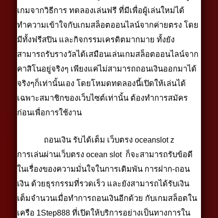
เกมจากวิธีการ ทดลองเล่นฟรี ที่มีเพื่อผู้เล่นใหม่ได้
ทำความเข้าใจกับเกมสล็อตออนไลน์จากค่ายตรง โดย
มีทั้งฟรีสปิน และกิจกรรมเครดิตมากมาย ทั้งยัง
สามารถรับรางวัลได้เสมือนเล่นเกมสล็อตออนไลน์จาก
คาสิโนอยู่จริงๆ เพียงแค่ไม่สามารถถอนเงินออกมาได้
จริงๆก็เท่านั้นเอง โดยโหมดทดลองนี้เปิดให้เล่นได้
เฉพาะสมาชิกของเว็บไซต์เท่านั้น ต้องทำการสมัคร
ก่อนเพื่อการใช้งาน
ถอนเงิน รับได้เต็ม เว็บตรง oceanslot z
การเล่นผ่านเว็บตรง ocean slot ก็จะสามารถรับข้อดี
ในเรื่องของความมั่นใจในการเดิมพัน การฝาก-ถอน
เงิน ด้วยธุรกรรมที่รวดเร็ว และยังสามารถได้รับเงิน
เต็มจำนวนเมื่อทำการถอนเงินอีกด้วย กับเกมสล็อตใน
เครือ 1Step888 ที่เปิดให้บริการอย่างเป็นทางการใน