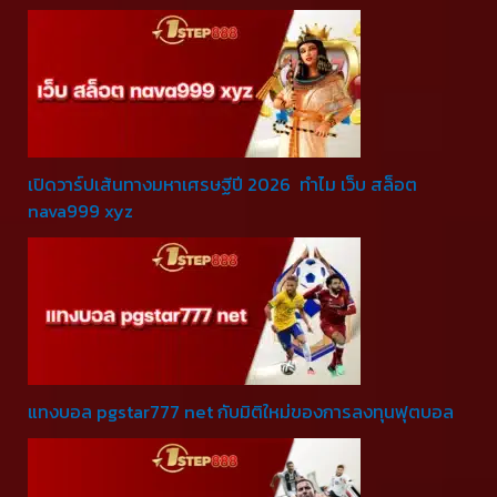
เปิดวาร์ปเส้นทางมหาเศรษฐีปี 2026 ทำไม เว็บ สล็อต
nava999 xyz
แทงบอล pgstar777 net กับมิติใหม่ของการลงทุนฟุตบอล