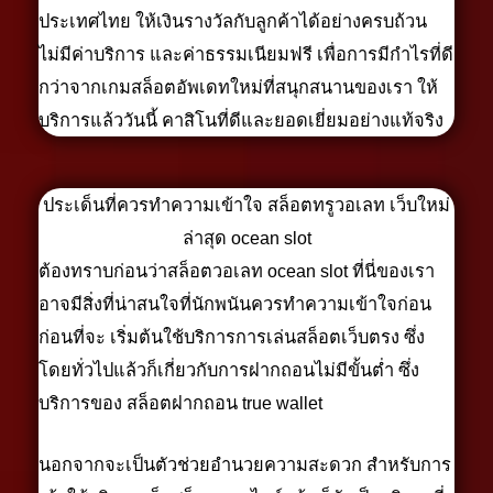
ประเทศไทย ให้เงินรางวัลกับลูกค้าได้อย่างครบถ้วน
ไม่มีค่าบริการ และค่าธรรมเนียมฟรี เพื่อการมีกำไรที่ดี
กว่าจากเกมสล็อตอัพเดทใหม่ที่สนุกสนานของเรา ให้
บริการแล้ววันนี้ คาสิโนที่ดีและยอดเยี่ยมอย่างแท้จริง
ประเด็นที่ควรทำความเข้าใจ สล็อตทรูวอเลท เว็บใหม่
ล่าสุด ocean slot
ต้องทราบก่อนว่าสล็อตวอเลท ocean slot ที่นี่ของเรา
อาจมีสิ่งที่น่าสนใจที่นักพนันควรทำความเข้าใจก่อน
ก่อนที่จะ เริ่มต้นใช้บริการการเล่นสล็อตเว็บตรง ซึ่ง
โดยทั่วไปแล้วก็เกี่ยวกับการฝากถอนไม่มีขั้นต่ำ ซึ่ง
บริการของ สล็อตฝากถอน true wallet
นอกจากจะเป็นตัวช่วยอำนวยความสะดวก สำหรับการ