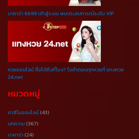
บาคาร่า 6699 เข้าสู่ระบบ พบประสบการณ์ระดับ VIP
หวยออนไลน์ ซื้อได้ถึงกี่โมง? ไขคำตอบทุกหวยที่ แทงหวย
24.net
หมวดหมู่
คาสิโนออนไลน์
(43)
บทความ
(367)
บาคาร่า
(24)