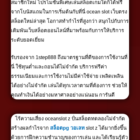
สมาชิกใหม่ โปรโมชั่นพิเศษเล่นสล็อตเกมใดก็ได้ฟรี
จากโบนัสแถมในการเริ่มต้นกับที่นี่ ocean slot เว็บตรง
สล็อตใหม่ล่าสุด โอกาสทำกำไรที่สูงกว่า สนุกไปกับการ
เดิมพันเว็บสล็อตออนไลน์ที่มาพร้อมกับการให้บริการ
ระดับยอดเยี่ยม
รับรองจาก 1step888 ถึงมาตรฐานที่ดีของการใช้งานที่
นี่ ใช้ทุนต่ำและถอนได้ไม่จำกัด บริการฟรีค่า
ธรรมเนียมและการใช้งานไม่มีค่าใช้จ่าย เพลิดเพลิน
ได้อย่างไม่จำกัด เล่นได้ทุกเวลาตามที่ต้องการ ช่วยให้
คุณทำเงินได้อย่างมหาศาลอย่างแน่นอน การันตี
ไร้ความเสี่ยง oceanslot z ปั่นสล็อตทดลองไม่จำกัด
สร้างผลกำไรจาก
สล็อตpg วอเลท
slot z ได้มากยิ่งขึ้น
ด้วยการฝึกความชำนาญของการเล่น และได้เรียนรู้ตัว