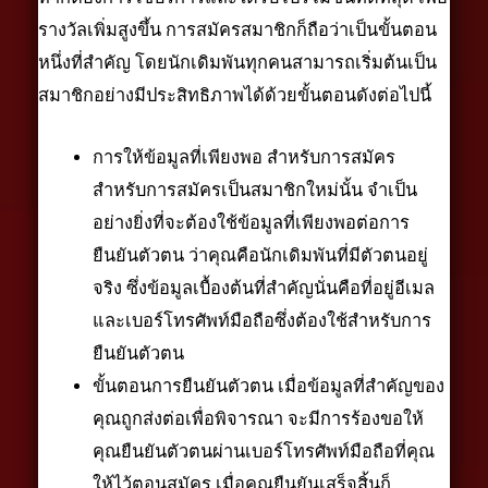
รางวัลเพิ่มสูงขึ้น การสมัครสมาชิกก็ถือว่าเป็นขั้นตอน
หนึ่งที่สำคัญ โดยนักเดิมพันทุกคนสามารถเริ่มต้นเป็น
สมาชิกอย่างมีประสิทธิภาพได้ด้วยขั้นตอนดังต่อไปนี้
การให้ข้อมูลที่เพียงพอ สำหรับการสมัคร
สำหรับการสมัครเป็นสมาชิกใหม่นั้น จำเป็น
อย่างยิ่งที่จะต้องใช้ข้อมูลที่เพียงพอต่อการ
ยืนยันตัวตน ว่าคุณคือนักเดิมพันที่มีตัวตนอยู่
จริง ซึ่งข้อมูลเบื้องต้นที่สำคัญนั่นคือที่อยู่อีเมล
และเบอร์โทรศัพท์มือถือซึ่งต้องใช้สำหรับการ
ยืนยันตัวตน
ขั้นตอนการยืนยันตัวตน เมื่อข้อมูลที่สำคัญของ
คุณถูกส่งต่อเพื่อพิจารณา จะมีการร้องขอให้
คุณยืนยันตัวตนผ่านเบอร์โทรศัพท์มือถือที่คุณ
ให้ไว้ตอนสมัคร เมื่อคุณยืนยันเสร็จสิ้นก็