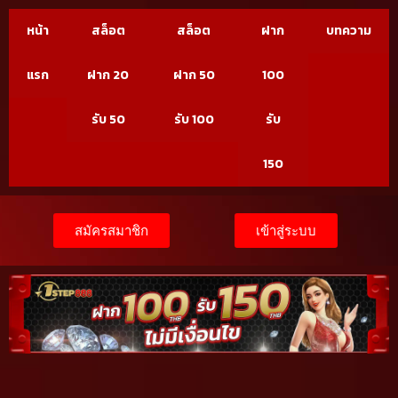
Skip
หน้า
สล็อต
สล็อต
ฝาก
บทความ
to
content
แรก
ฝาก 20
ฝาก 50
100
รับ 50
รับ 100
รับ
150
สมัครสมาชิก
เข้าสู่ระบบ