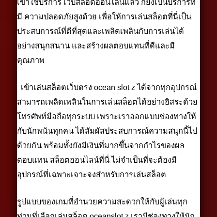
เข้าใช้บริการ เว็บสล็อตออนไลน์แล้ว ก็ยังเป็นบริการที่
มี ความปลอดภัยสูงด้วย เพื่อให้การเล่นสล็อตที่นี่เป็น
ประสบการณ์ที่ดีที่สุดและเพลิดเพลินกับการเล่นได้
อย่างสนุกสนาน และสร้างผลตอบแทนที่ดีและมี
คุณภาพ
เข้าเล่นสล็อตเว็บตรง ocean slot z ได้จากทุกอุปกรณ์
สามารถเพลิดเพลินในการเล่นสล็อตได้อย่างอิสระด้วย
โทรศัพท์มือถือทุกระบบ เพราะเราออกแบบช่องทางให้
กับนักพนันทุกคน ได้สัมผัสประสบการณ์ความสนุกนี้ไป
ด้วยกัน พร้อมทั้งยังมีเงินที่มากขึ้นจากกำไรของผล
ตอบแทน สล็อตออนไลน์ที่นี่ ไม่จำเป็นที่จะต้องมี
อุปกรณ์ที่เฉพาะเจาะจงสำหรับการเล่นสล็อต
รูปแบบของเกมที่อำนวยความสะดวกให้กับผู้เล่นทุก
ท่านที่เลือกเล่นสล็อต oceanslot z เรามีช่องทางให้นัก