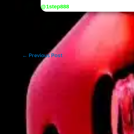
@1step888
←
Previous Post