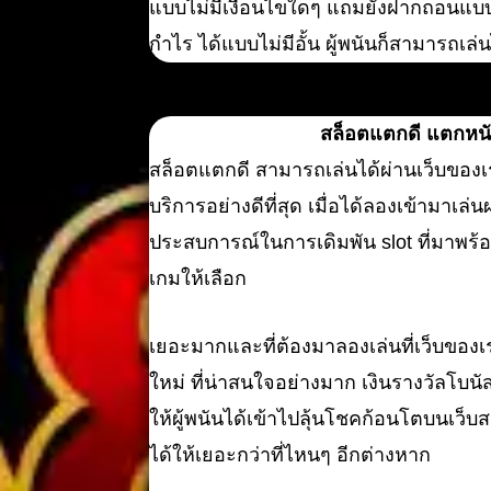
แบบไม่มีเงื่อนไขใดๆ แถมยังฝากถอนแบบไม
กำไร ได้แบบไม่มีอั้น ผู้พนันก็สามารถเล่
สล็อตแตกดี แตกหนัก 
สล็อตแตกดี สามารถเล่นได้ผ่านเว็บของ
บริการอย่างดีที่สุด เมื่อได้ลองเข้ามาเล
ประสบการณ์ในการเดิมพัน slot ที่มาพร้อ
เกมให้เลือก
เยอะมากและที่ต้องมาลองเล่นที่เว็บขอ
ใหม่ ที่น่าสนใจอย่างมาก เงินรางวัลโบนัส
ให้ผู้พนันได้เข้าไปลุ้นโชคก้อนโตบนเว็บส
ได้ให้เยอะกว่าที่ไหนๆ อีกต่างหาก