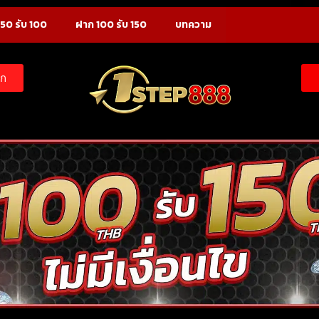
50 รับ 100
ฝาก 100 รับ 150
บทความ
ิก