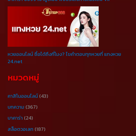
หวยออนไลน์ ซื้อได้ถึงกี่โมง? ไขคำตอบทุกหวยที่ แทงหวย
24.net
หมวดหมู่
คาสิโนออนไลน์
(43)
บทความ
(367)
บาคาร่า
(24)
สล็อตวอเลท
(187)