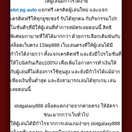
ให้ผู้เล่นมีกำไรได้ง่าย
slot pg auto
แจกฟรี เครดิตผู้เล่นใหม่ และแจก
เครดิตฟรีให้ทุกยูซเซอร์ รับได้ทุกคน กับกิจกรรมโปร
โมชั่นดีๆที่มีให้ผู้เล่นที่ทำการสมัครเลยตอนนี้ สิทธิ
พิเศษมกามายที่ให้ได้มากกว่า ด้วยการเลือกเดิมพันกับ
สล็อตเว็บตรง 1Step888 เว็บเล่นตรงที่ให้ผู้เล่นได้มี
กำไรได้ง่ายกว่า ทั้งแจกเครดิตฟรี และยังมีโปรโมชั่นที่
ให้โบนัสกันเกือบ100%! เพื่อเพิ่มโอกาสการทำเงินให้
กับผู้เล่นที่ไม่ต้องการใช้ทุนสูง และยังมีกำไรได้แม้ฝาก
เพียงเงินขั้นต่ำสุด และยังสามารถเล่นได้ทุกเกม เล่น
เลยตอนนี้
slotgalaxy888 สล็อตแตกง่ายจากค่ายตรง ให้อัตรา
ชนะมากกว่าเว็บทั่วไป
ให้ผู้เล่นได้มีกำไรจากการเล่นเกมง่ายๆ slotgalaxy888