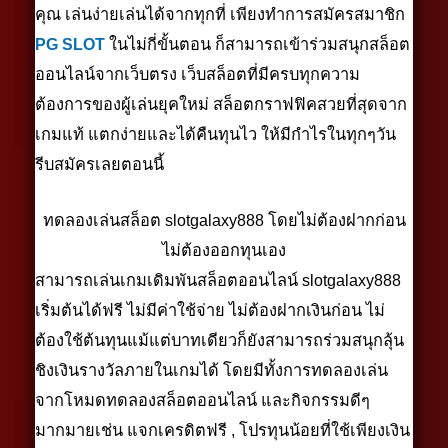
คุณ เล่นง่ายเล่นได้จากทุกที่ เพียงทำการสมัครสมาชิก
PG SLOT
ในไม่กี่ขั้นตอน ก็สามารถเข้าร่วมสนุกสล็อต
ออนไลน์จากเว็บตรง เว็บสล็อตที่มีครบทุกความ
ต้องการของผู้เล่นยุคใหม่ สล็อตกราฟฟิคสวยที่สุดจาก
เกมแท้ แตกง่ายและได้คืนทุนไว ให้มีกำไรในทุกๆวัน
รีบสมัครเลยตอนนี้
ทดลองเล่นสล็อต slotgalaxy888 โดยไม่ต้องฝากก่อน
ไม่ต้องออกทุนเอง
สามารถเล่นเกมเดิมพันสล็อตออนไลน์ slotgalaxy888
เริ่มต้นได้ฟรี ไม่มีค่าใช้จ่าย ไม่ต้องฝากเงินก่อน ไม่
ต้องใช้ต้นทุนแม้แต่บาทเดียวก็ยังสามารถร่วมสนุกลุ้น
ชิงเงินรางวัลภายในเกมได้ โดยมีทั้งการทดลองเล่น
จากโหมดทดลองสล็อตออนไลน์ และกิจกรรมดีๆ
มากมายเช่น แจกเครดิตฟรี , โปรทุนน้อยที่ใช้เพียงเงิน