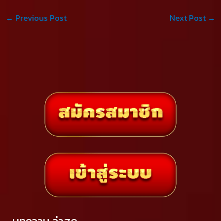
←
Previous Post
Next Post
→