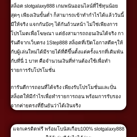
สล็อต slotgalaxy888 เกมพนันออนไลน์ที่ใช้ทุนน้อย
สุดๆ เพียงเงินขั้นต่ำ ก็สามารถเข้าทำกำไรได้แล้ววันนี้
มีให้จริง แจกกันปังๆ ได้กันถ้วนหน้า ไม่ใช่เพียงการ
โปรโมตเพื่อโฆษณา แต่ยังสามารถถอนเงินได้จริง กา
รันตีจากเว็บตรง 1Step888 สล็อตที่เปิดโอกาสดีดๆให้
กับผู้เล่นใหม่ได้มีรายได้ที่ดีขึ้นตั้งแต่ครั้งแรกที่เดิมพัน
กับที่นี่ 1 บาท คือจำนวนเงินที่ท่านต้องใช้เพื่อทำ
รายการรับโปรโมชั่น
การันตีการถอนที่ได้จริง เพียงรับโปรโมชั่นและปั่น
สล็อตให้มีกำไรเพื่อทำรายการถอน พร้อมการรับรอง
จากค่ายตรงที่ยืนยันว่าได้เงินจริง
แจกเครดิตฟรี พร้อมโบนัสเกือบ100% slotgalaxy888