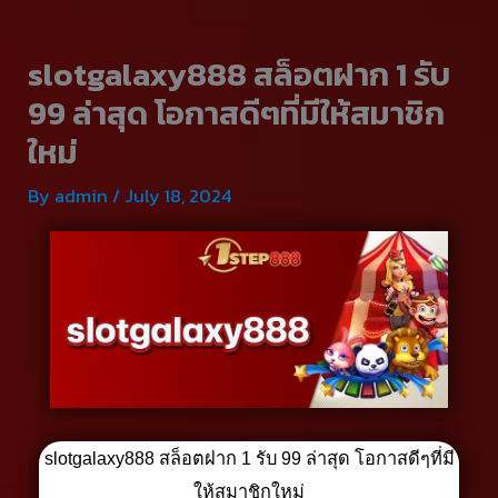
slotgalaxy888 สล็อตฝาก 1 รับ
99 ล่าสุด โอกาสดีๆที่มีให้สมาชิก
ใหม่
By
admin
/
July 18, 2024
slotgalaxy888 สล็อตฝาก 1 รับ 99 ล่าสุด โอกาสดีๆที่มี
ให้สมาชิกใหม่