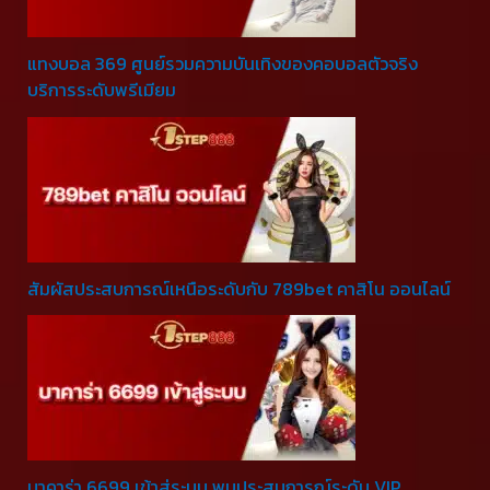
แทงบอล 369 ศูนย์รวมความบันเทิงของคอบอลตัวจริง
บริการระดับพรีเมียม
สัมผัสประสบการณ์เหนือระดับกับ 789bet คาสิโน ออนไลน์
บาคาร่า 6699 เข้าสู่ระบบ พบประสบการณ์ระดับ VIP