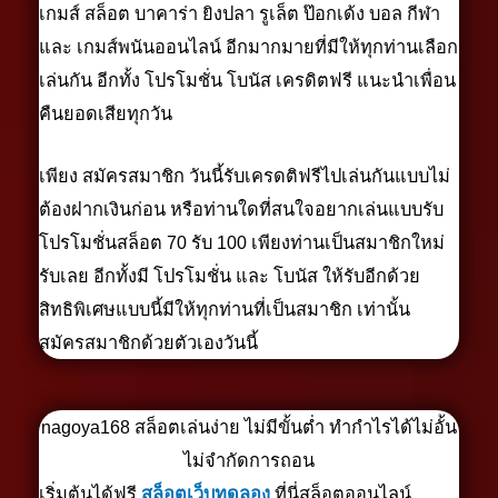
เกมส์ สล็อต บาคาร่า ยิงปลา รูเล็ต ป๊อกเด้ง บอล กีฬา
และ เกมส์พนันออนไลน์ อีกมากมายที่มีให้ทุกท่านเลือก
เล่นกัน อีกทั้ง โปรโมชั่น โบนัส เครดิตฟรี แนะนำเพื่อน
คืนยอดเสียทุกวัน
เพียง สมัครสมาชิก วันนี้รับเครดติฟรีไปเล่นกันแบบไม่
ต้องฝากเงินก่อน หรือท่านใดที่สนใจอยากเล่นแบบรับ
โปรโมชั่นสล็อต 70 รับ 100 เพียงท่านเป็นสมาชิกใหม่
รับเลย อีกทั้งมี โปรโมชั่น และ โบนัส ให้รับอีกด้วย
สิทธิพิเศษแบบนี้มีให้ทุกท่านที่เป็นสมาชิก เท่านั้น
สมัครสมาชิกด้วยตัวเองวันนี้
nagoya168 สล็อตเล่นง่าย ไม่มีขั้นต่ำ ทำกำไรได้ไม่อั้น
ไม่จำกัดการถอน
เริ่มต้นได้ฟรี
สล็อตเว็บทดลอง
ที่นี่สล็อตออนไลน์