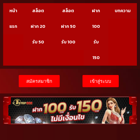
Skip
หน้า
สล็อต
สล็อต
ฝาก
บทความ
to
content
แรก
ฝาก 20
ฝาก 50
100
รับ 50
รับ 100
รับ
150
สมัครสมาชิก
เข้าสู่ระบบ