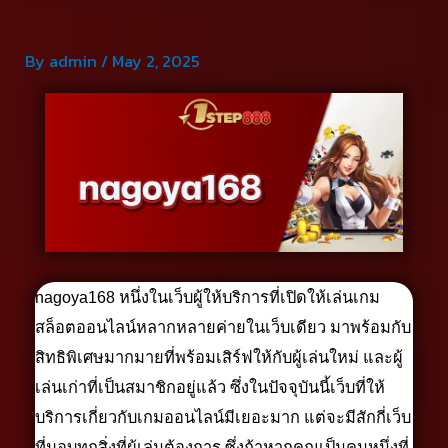
By
admin
/
May 2, 2025
nagoya168 หนึ่งในเว็บผู้ให้บริการที่เปิดให้เล่นเกม
สล็อตออนไลน์หลากหลายค่ายในเว็บเดียว มาพร้อมกับ
สิทธิพิเศษมากมายที่พร้อมเสิร์ฟให้กับผู้เล่นใหม่ และผู้
เล่นเก่าที่เป็นสมาชิกอยู่แล้ว ซึ่งในปัจจุบันนี้เว็บที่ให้
บริการเกี่ยวกับเกมออนไลน์มีเยอะมาก แต่จะมีสักกี่เว็บ
ที่มอบทุกสิ่งที่ผู้เล่นต้องการ ซึ่งถ้าหากคุณเป็นคนหนึ่งที่