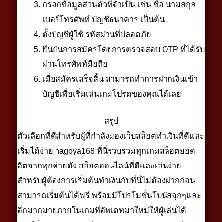
กรอกข้อมูลส่วนตัวที่จำเป็น เช่น ชื่อ นามสกุล
เบอร์โทรศัพท์ บัญชีธนาคาร เป็นต้น
ตั้งบัญชีผู้ใช้ รหัสผ่านที่ปลอดภัย
ยืนยันการสมัครโดยการตรวจสอบ OTP ที่ได้รับ
ผ่านโทรศัพท์มือถือ
เมื่อสมัครเสร็จสิ้น สามารถทำการฝากเงินเข้า
บัญชีเพื่อเริ่มเล่นเกมโปรดของคุณได้เลย
สรุป
ตัวเลือกที่ดีสำหรับผู้ที่กำลังมองเว็บสล็อตทำเงินที่ดีและ
เริ่มได้ง่าย nagoya168 ที่นี่รวบรวมทุกเกมสล็อตยอด
ฮิตจากทุกค่ายดัง สล็อตออนไลน์ที่ดีและเล่นง่าย
สำหรับผู้ต้องการเริ่มต้นทำเงินกับที่นี่ไม่ต้องฝากก่อน
สามารถเริ่มต้นได้ฟรี พร้อมมีโปรโมชั่นโบนัสจุกๆและ
อีกมากมายภายในเกมที่อัพเดทมาใหม่ให้ผู้เล่นได้