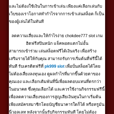
และไม่ต้องใช้เงินในการเข้าเล่น เพียงแค่เลือกเล่นกับ
เว็บของเราโอกาสทำกำไรจากการเข้าเล่นสล็อต ก็เป็น
ของผู้เล่นได้ในทันที
ลดความเสี่ยงและให้กำไรง่าย chokdee777 slot เกม
ฮิตฟรีสปินหนัก แจ็คพอตแตกไม่อั้น
สามารถเข้าร่วม เล่นสล็อตฟรีได้เงินจริง เพื่อสร้าง
เสริมรายได้ให้กับคุณ สามารถรับการเริ่มต้นที่ฟรีนี้ได้
ทันที รับเครดิตฟรีที่
pk999 slot
เพื่อปั่นสล็อตได้โดย
ไม่ต้องเสี่ยงลงทุนเอง ดูผลกำไรที่มากขึ้นด้วยตาของ
คุณเอง และเลือกเดิมพันที่นี่เพื่อผลตอบแทนที่ดรกว่า
ในอนาคต ซึ่งคุณเลือกได้ และควรใช้งานกิจกรรมฟรีนี้
เพื่อลดความเสี่ยงของการสูญเสียเงินทุนในกาเริ่มต้น
เพียงสมัครสมาชิกโดยบัญชีธนาคารใดก็ได้ หรือทรูมัน
นี่วอลเลท หลังจากนั้นรับกิจกรรมทันที โดยไม่ต้อง