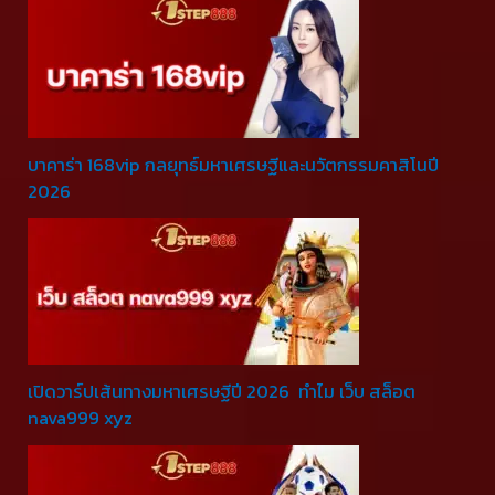
บาคาร่า 168vip กลยุทธ์มหาเศรษฐีและนวัตกรรมคาสิโนปี
2026
เปิดวาร์ปเส้นทางมหาเศรษฐีปี 2026 ทำไม เว็บ สล็อต
nava999 xyz