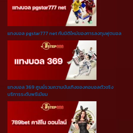
แทงบอล pgstar777 net กับมิติใหม่ของการลงทุนฟุตบอล
แทงบอล 369 ศูนย์รวมความบันเทิงของคอบอลตัวจริง
บริการระดับพรีเมียม