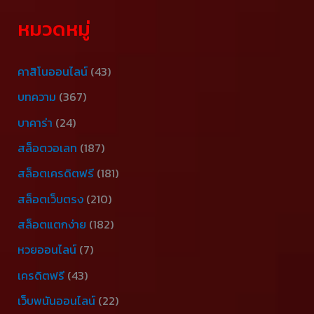
หมวดหมู่
คาสิโนออนไลน์
(43)
บทความ
(367)
บาคาร่า
(24)
สล็อตวอเลท
(187)
สล็อตเครดิตฟรี
(181)
สล็อตเว็บตรง
(210)
สล็อตแตกง่าย
(182)
หวยออนไลน์
(7)
เครดิตฟรี
(43)
เว็บพนันออนไลน์
(22)