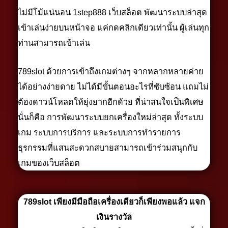
ไม่มีโม้แน่นอน 1step888 เว็บสล็อต พัฒนาระบบล่าสุด
เข้าเล่นง่ายบนหน้าจอ แค่กดคลิกเดียวเท่านั้น ผู้เล่นทุก
ท่านสามารถเข้าเล่น
789slot ด้วยการเข้าถึงเกมต่างๆ จากหลากหลายค่าย
ได้อย่างง่ายดาย ไม่ได้มีขั้นตอนอะไรที่ซับซ้อน แถมไม่
ต้องดาวน์โหลดให้ยุ่งยากอีกด้วย ที่น่าสนใจเป็นพิเศษ
นั่นก็คือ การพัฒนาระบบยกเครื่องใหม่ล่าสุด ทั้งระบบ
เกม ระบบการบริการ และระบบการทำรายการ
ธุรกรรมที่แสนสะดวกสบายสามารถเข้าร่วมสนุกกับ
เกมของเว็บสล็อต
789slot เพียงมีมือถือเครื่องเดียวก็เพียงพอแล้ว แจก
เงินรางวัล