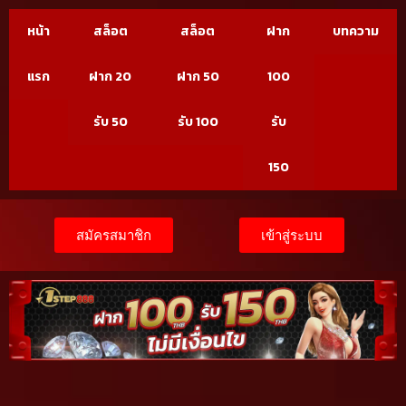
Skip
หน้า
สล็อต
สล็อต
ฝาก
บทความ
to
content
แรก
ฝาก 20
ฝาก 50
100
รับ 50
รับ 100
รับ
150
สมัครสมาชิก
เข้าสู่ระบบ