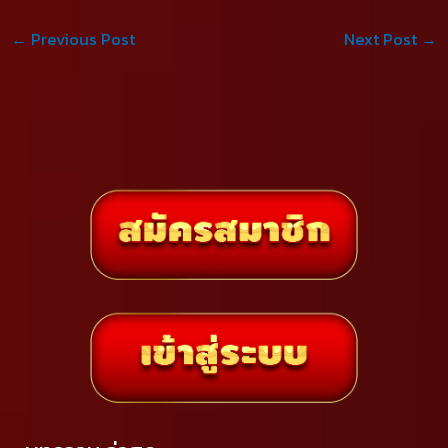
←
Previous Post
Next Post
→