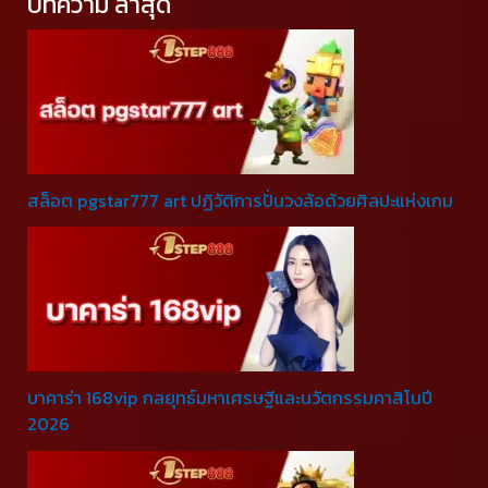
บทความ ล่าสุด
สล็อต pgstar777 art ปฏิวัติการปั่นวงล้อด้วยศิลปะแห่งเกม
บาคาร่า 168vip กลยุทธ์มหาเศรษฐีและนวัตกรรมคาสิโนปี
2026