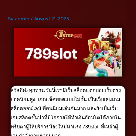
By
admin
/
August 21, 2025
สวัสดีค่ะทุกท่าน วันนี้เรามีเว็บสล็อตแตกบ่อยเว็บตรง
ยอดนิยมสูง แจกแจ็คพอตแบบไม่อั้น เป็นเว็บเล่นเกม
สล็อตออนไลน์ ที่คนนิยมเล่นกันมาก และยังเป็นเว็บ
เกมสล็อตชั้นนำที่มีโอกาสให้ทำเงินก้อนโตได้ภายใน
พริบตาผู้ให้บริการน้องใหม่มาแรง 789slot ที่เหล่าผู้
เล่นกำลังตามหาอยู่มาก