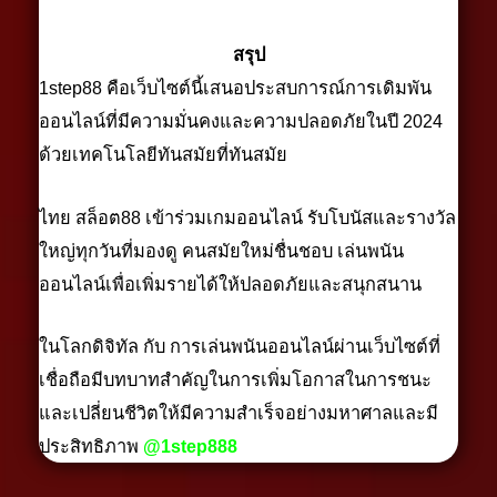
สรุป
1step88 คือเว็บไซต์นี้เสนอประสบการณ์การเดิมพัน
ออนไลน์ที่มีความมั่นคงและความปลอดภัยในปี 2024
ด้วยเทคโนโลยีทันสมัยที่ทันสมัย
ไทย สล็อต88 เข้าร่วมเกมออนไลน์ รับโบนัสและรางวัล
ใหญ่ทุกวันที่มองดู คนสมัยใหม่ชื่นชอบ เล่นพนัน
ออนไลน์เพื่อเพิ่มรายได้ให้ปลอดภัยและสนุกสนาน
ในโลกดิจิทัล กับ การเล่นพนันออนไลน์ผ่านเว็บไซต์ที่
เชื่อถือมีบทบาทสำคัญในการเพิ่มโอกาสในการชนะ
และเปลี่ยนชีวิตให้มีความสำเร็จอย่างมหาศาลและมี
ประสิทธิภาพ
@1step888