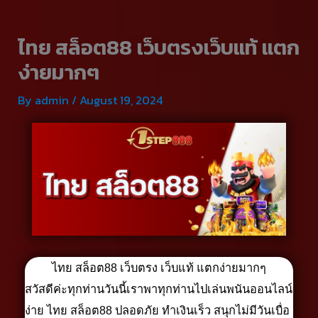
ไทย สล็อต88 เว็บตรงเว็บแท้ แตก
ง่ายมากๆ
By
admin
/
August 19, 2024
ไทย สล็อต88 เว็บตรง เว็บแท้ แตกง่ายมากๆ
สวัสดีค่ะทุกท่านวันนี้เราพาทุกท่านไปเล่นพนันออนไลน์
ง่าย ไทย สล็อต88 ปลอดภัย ทำเงินเร็ว สนุกไม่มีวันเบื่อ