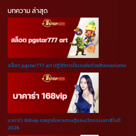
บทความ ล่าสุด
สล็อต pgstar777 art ปฏิวัติการปั่นวงล้อด้วยศิลปะแห่งเกม
บาคาร่า 168vip กลยุทธ์มหาเศรษฐีและนวัตกรรมคาสิโนปี
2026