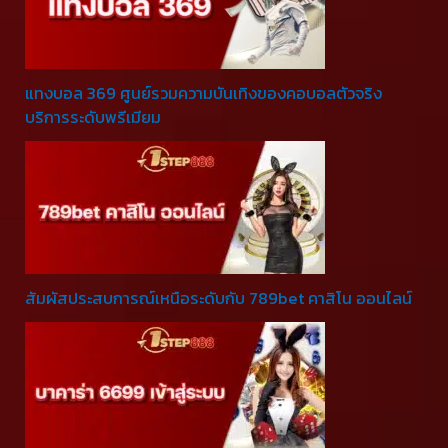
แทงบอล 369 ศูนย์รวมความบันเทิงของคอบอลตัวจริง
บริการระดับพรีเมียม
สัมผัสประสบการณ์เหนือระดับกับ 789bet คาสิโน ออนไลน์