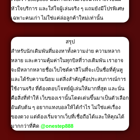
หัวใจบริการ และใส่ใจผู้เล่นจริง ๆ แถมยังมีโปรพิเศษ
เฉพาะคนเก่า ไม่ใช่แค่ล่อลูกค้าใหม่เท่านั้น
สรุป
สำหรับนักเดิมพันที่มองหาทั้งความง่าย ความหลาก
หลาย และความคุ้มค่าในทุกบิลที่วางเดิมพัน เราอาจ
จะมีหลากหลายชื่อเว็บไซต์คาสิโนที่จะเป็นชื่อที่คุ้นหู
และได้รับความนิยม แต่สิ่งสำคัญคือประสบการณ์การ
ใช้งานจริง ที่ต้องตอบโจทย์ผู้เล่นให้มากที่สุด และนั่น
คือสิ่งที่ทำให้ เว็บของเรานั้นโดดเด่นขึ้นมาเป็นตัวเลือก
อันดับต้น ๆ อยากแทงบอลให้ได้กำไร ไม่ใช่แค่เรื่อง
ของดวง แต่ต้องเริ่มจากเว็บที่เชื่อถือได้และให้คุณได้
มากกว่าที่คิด
@onestep888