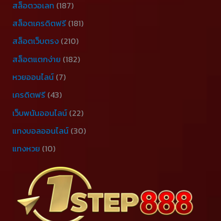
สล็อตวอเลท
(187)
สล็อตเครดิตฟรี
(181)
สล็อตเว็บตรง
(210)
สล็อตแตกง่าย
(182)
หวยออนไลน์
(7)
เครดิตฟรี
(43)
เว็บพนันออนไลน์
(22)
แทงบอลออนไลน์
(30)
แทงหวย
(10)