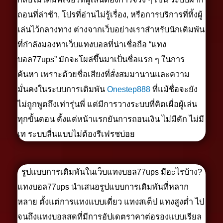
ถอนที่ล่าช้า, โปรที่อ่านไม่รู้เรื่อง, หรือการบริการที่ทิ้งผู้
เล่นไว้กลางทาง ต่างจากเว็บอย่างเราสำหรับนักเดิมพัน
ที่กำลังมองหาเว็บแทงบอลที่น่าเชื่อถือ “แทง
บอล77ups” มักจะโผล่ขึ้นมาเป็นชื่อแรก ๆ ในการ
ค้นหา เพราะด้วยชื่อเสียงที่สั่งสมมานานและความ
มั่นคงในระบบการเดิมพัน
Onestep888
ที่แม้ชื่อจะยัง
ไม่ถูกพูดถึงเท่ารุ่นพี่ แต่มีการวางระบบที่คิดเผื่อผู้เล่น
ทุกขั้นตอน ตั้งแต่หน้าแรกยันการถอนเงิน ไม่มีดัก ไม่มี
เท ระบบลื่นแบบไม่ต้องรีเฟรชบ่อย
รูปแบบการเดิมพันในเว็บแทงบอล77ups มีอะไรบ้าง?
แทงบอล77ups นำเสนอรูปแบบการเดิมพันที่หลาก
หลาย ตั้งแต่การแทงแบบเดี่ยว แทงสเต็ป แทงสูงต่ำ ไป
จนถึงแทงบอลสดที่มีการอัปเดตราคาต่อรองแบบเรียล