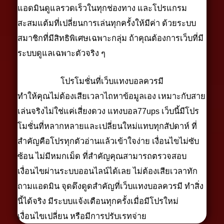
แอดมินดูแลรวดเร็วในทุกช่องทาง และโปรแกรม
สะสมแต้มที่เปลี่ยนการเล่นทุกครั้งให้มีค่า ด้วยระบบ
สมาชิกที่มีสิทธิพิเศษเฉพาะกลุ่ม ถ้าคุณต้องการเว็บที่มี
ระบบดูแลเฉพาะตัวจริง ๆ
โปรโมชั่นที่เว็บแทงบอลควรมี
ทำให้คุณไม่ต้องเสียเวลาไถหาข้อมูลเอง เหมาะกับสาย
เล่นจริงไม่ใช่แค่เสี่ยงดวง แทงบอล77ups เว็บนี้มีโปร
โมชั่นที่หลากหลายและเปลี่ยนใหม่แทบทุกสัปดาห์ ที่
สำคัญคือโปรทุกตัวอ่านแล้วเข้าใจง่าย เงื่อนไขไม่ซับ
ซ้อน ไม่มีหมกเม็ด ที่สำคัญคุณสามารถตรวจสอบ
เงื่อนไขผ่านระบบออนไลน์ได้เลย ไม่ต้องเสียเวลาทัก
ถามแอดมิน จุดดึงดูดสำคัญที่เว็บแทงบอลควรมี ทำสิ่ง
นี้ได้จริง มีระบบแจ้งเตือนทุกครั้งเมื่อมีโปรใหม่
เงื่อนไขเปลี่ยน หรือมีการปรับเรทจ่าย