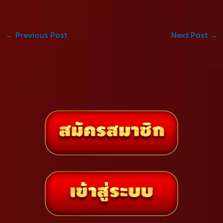
←
Previous Post
Next Post
→