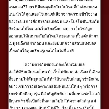
แทงบอล77ups ที่มีคนพูดถึงกับเว็บใหม่ที่กำลังมาแรง
แนะนำให้คุณลองใช้เกณฑ์เลือกจากความเข้าใจง่าย
ของระบบ การสื่อสารกับแอดมิน และโปรโมชั่นเริ่มต้น
ซึ่งวันสเต็ปโดดเด่นในเรื่องนี้อย่างมาก เว็บไซต์ถูก
ออกแบบให้เหมาะกับมือใหม่โดยเฉพาะ ตั้งแต่หน้าตา
เมนูจนถึงวิธีฝากถอน และยังมีบทความสอนแทงบอล
เบื้องต้นให้คุณเรียนรู้เองได้ในไม่กี่นาที
ความต่างกันของแต่ละเว็บพนันบอล
ต่อให้มีชื่อเสียงแค่ไหน ถ้าเว็บไม่พัฒนาต่อเนื่อง ก็เสี่ยง
ที่จะตามไม่ทันยุคสมัย ที่ทำให้บางเว็บน่าอยู่กว่าอีกเว็บ
อย่างเช่นการอัปเดตระบบเดิมพันแบบใหม่ ๆ หรือการ
รองรับมือถือทุกรุ่น ที่สำคัญคือทีมงานที่ตอบแชทไว แก้
ปัญหาเร็ว ซึ่งเป็นสิ่งที่หลายเว็บไม่ให้ความสำคัญ แต่
เว็บเรา 1step888 นั้นทำได้ดีในเรื่องนี้ เพราะเว็บนี้มี