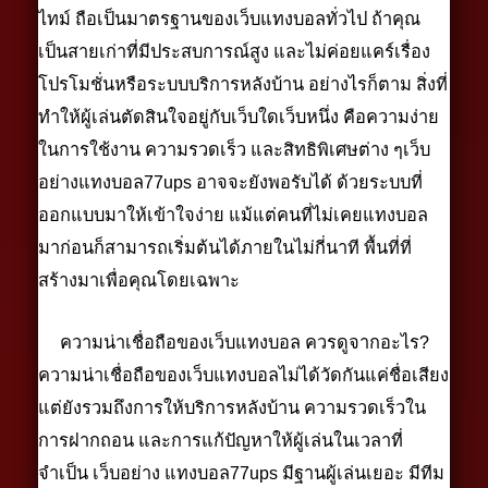
ไทม์ ถือเป็นมาตรฐานของเว็บแทงบอลทั่วไป ถ้าคุณ
เป็นสายเก่าที่มีประสบการณ์สูง และไม่ค่อยแคร์เรื่อง
โปรโมชั่นหรือระบบบริการหลังบ้าน อย่างไรก็ตาม สิ่งที่
ทำให้ผู้เล่นตัดสินใจอยู่กับเว็บใดเว็บหนึ่ง คือความง่าย
ในการใช้งาน ความรวดเร็ว และสิทธิพิเศษต่าง ๆเว็บ
อย่างแทงบอล77ups อาจจะยังพอรับได้ ด้วยระบบที่
ออกแบบมาให้เข้าใจง่าย แม้แต่คนที่ไม่เคยแทงบอล
มาก่อนก็สามารถเริ่มต้นได้ภายในไม่กี่นาที พื้นที่ที่
สร้างมาเพื่อคุณโดยเฉพาะ
ความน่าเชื่อถือของเว็บแทงบอล ควรดูจากอะไร?
ความน่าเชื่อถือของเว็บแทงบอลไม่ได้วัดกันแค่ชื่อเสียง
แต่ยังรวมถึงการให้บริการหลังบ้าน ความรวดเร็วใน
การฝากถอน และการแก้ปัญหาให้ผู้เล่นในเวลาที่
จำเป็น เว็บอย่าง แทงบอล77ups มีฐานผู้เล่นเยอะ มีทีม