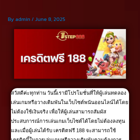
By
admin
/
June 8, 2025
สวัสดีค่ะทุกท่าน วันนี้เรามีโปรโมชั่นที่ให้ผู้เล่นทดลอง
เล่นเกมหรือวางเดิมพันในเว็บไซต์พนันออนไลน์ได้โดย
ไม่ต้องใช้เงินจริง เพื่อให้ผู้เล่นสามารถสัมผัส
ประสบการณ์การเล่นเกมเว็บไซต์ได้โดยไม่ต้องลงทุน
และเมื่อผู้เล่นได้รับ เครดิตฟรี 188 จะสามารถใช้
เครดิตนี้ในการเล่นเกมหรือวางเดิมพันตามต้องการ