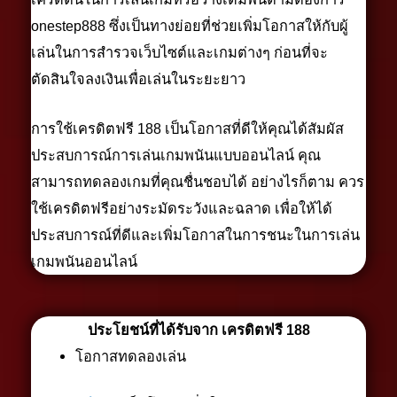
onestep888 ซึ่งเป็นทางย่อยที่ช่วยเพิ่มโอกาสให้กับผู้
เล่นในการสำรวจเว็บไซต์และเกมต่างๆ ก่อนที่จะ
ตัดสินใจลงเงินเพื่อเล่นในระยะยาว
การใช้เครดิตฟรี 188 เป็นโอกาสที่ดีให้คุณได้สัมผัส
ประสบการณ์การเล่นเกมพนันแบบออนไลน์ คุณ
สามารถทดลองเกมที่คุณชื่นชอบได้ อย่างไรก็ตาม ควร
ใช้เครดิตฟรีอย่างระมัดระวังและฉลาด เพื่อให้ได้
ประสบการณ์ที่ดีและเพิ่มโอกาสในการชนะในการเล่น
เกมพนันออนไลน์
ประโยชน์ที่ได้รับจาก เครดิตฟรี 188
โอกาสทดลองเล่น