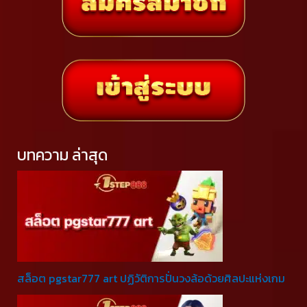
บทความ ล่าสุด
สล็อต pgstar777 art ปฏิวัติการปั่นวงล้อด้วยศิลปะแห่งเกม