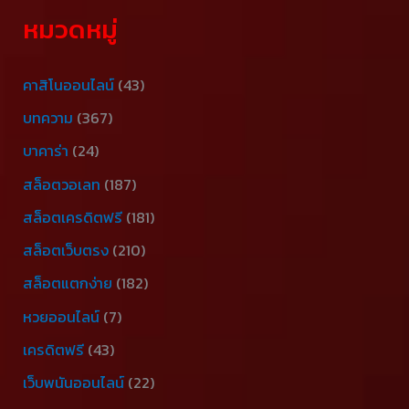
หมวดหมู่
คาสิโนออนไลน์
(43)
บทความ
(367)
บาคาร่า
(24)
สล็อตวอเลท
(187)
สล็อตเครดิตฟรี
(181)
สล็อตเว็บตรง
(210)
สล็อตแตกง่าย
(182)
หวยออนไลน์
(7)
เครดิตฟรี
(43)
เว็บพนันออนไลน์
(22)