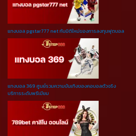
แทงบอล pgstar777 net กับมิติใหม่ของการลงทุนฟุตบอล
แทงบอล 369 ศูนย์รวมความบันเทิงของคอบอลตัวจริง
บริการระดับพรีเมียม