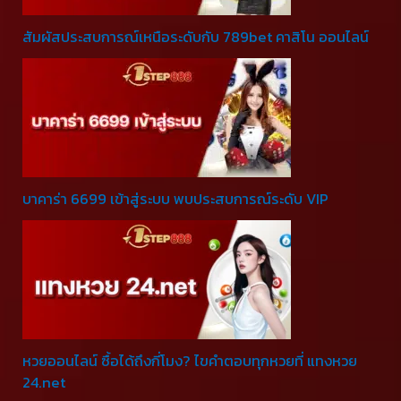
สัมผัสประสบการณ์เหนือระดับกับ 789bet คาสิโน ออนไลน์
บาคาร่า 6699 เข้าสู่ระบบ พบประสบการณ์ระดับ VIP
หวยออนไลน์ ซื้อได้ถึงกี่โมง? ไขคำตอบทุกหวยที่ แทงหวย
24.net