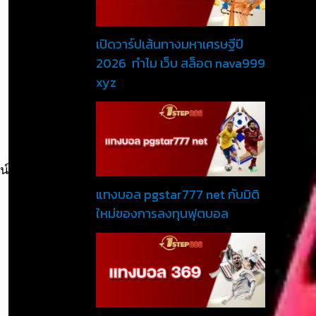
เปิดวาร์ปเส้นทางมหาเศรษฐีปี
2026 ทำไม เว็บ สล็อต nava999
xyz
น์
แทงบอล pgstar777 net กับมิติ
ใหม่ของการลงทุนฟุตบอล