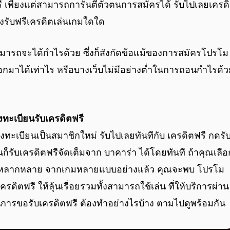
รี เพียงแต่สามารถการันตีตัวตนการสมัครได้ รับไปเลยเครด
งรับฟรีเครดิตเล่นเกมใดใด
ามารถจะได้กำไรด้วย ซึ่งก็สังกัดข้อแม้ของการสมัครโปรโม
อกมาได้เท่าไร หรือบางเว็บไม่มีอย่างต่ำในการถอนกำไรด้ว
งทะเบียนรับเครดิตฟรี
งทะเบียนเป็นสมาชิกใหม่ รับไปเลยทันทีกับ เครดิตฟรี กดรั
ล่นก็รับเครดิตฟรีจัดเต็มจาก บาคาร่า ได้โดยทันที ถ้าคุณเลือ
ี่หลากหลาย จากเกมหลายแบบอย่างแล้ว คุณจะพบ โปรโม
เครดิตฟรี ให้ลุ้นเรื่อยรวมทั้งสามารถใช้เล่น ที่ให้บริการผ่าน
ตอนการขอรับเครดิตฟรี ต้องทำอย่างไรบ้าง ตามไปดูพร้อมกัน