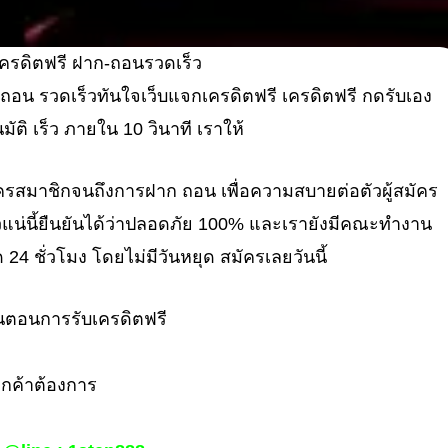
ครดิตฟรี ฝาก-ถอนรวดเร็ว
อน รวดเร็วทันใจเว็บแจกเครดิตฟรี เครดิตฟรี กดรับเอง
ติ เร็ว ภายใน 10 วินาที เราให้
ัครสมาชิกจนถึงการฝาก ถอน เพื่อความสบายต่อตัวผู้สมัคร
น่วแน่นี้ยืนยันได้ว่าปลอดภัย 100% และเรายังมีคณะทำงาน
 ชั่วโมง โดยไม่มีวันหยุด สมัครเลยวันนี้
้นตอนการรับเครดิตฟรี
ลูกค้าต้องการ