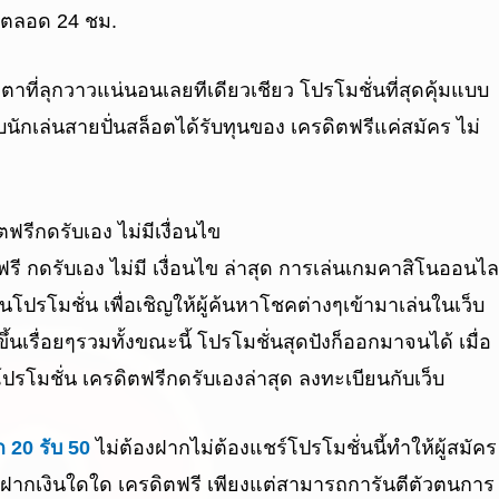
้าตลอด 24 ชม.
าที่ลุกวาวแน่นอนเลยทีเดียวเชียว โปรโมชั่นที่สุดคุ้มแบบ
กับนักเล่นสายปั่นสล็อตได้รับทุนของ เครดิตฟรีแค่สมัคร ไม่
ฟรีกดรับเอง ไม่มีเงื่อนไข
ี กดรับเอง ไม่มี เงื่อนไข ล่าสุด การเล่นเกมคาสิโนออนไล
โปรโมชั่น เพื่อเชิญให้ผู้ค้นหาโชคต่างๆเข้ามาเล่นในเว็บ
้นเรื่อยๆรวมทั้งขณะนี้ โปรโมชั่นสุดปังก็ออกมาจนได้ เมื่อ
ปรโมชั่น เครดิตฟรีกดรับเองล่าสุด ลงทะเบียนกับเว็บ
 20 รับ 50
ไม่ต้องฝากไม่ต้องแชร์โปรโมชั่นนี้ทำให้ผู้สมัคร
งฝากเงินใดใด เครดิตฟรี เพียงแต่สามารถการันตีตัวตนการ