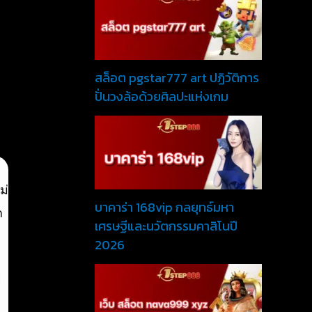
สล็อต pgstar777 art ปฏิวัติการ
ปั่นวงล้อด้วยศิลปะแห่งเกม
ม่
บาคาร่า 168vip กลยุทธ์มหา
ก
เศรษฐีและนวัตกรรมคาสิโนปี
2026
ย