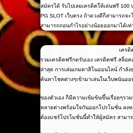
สมัครได้ รับไปเลยเครดิตให้เล่นฟรี 10
PG SLOT เว็บตรง ถ้าดวงดีก็สามารถจะได้
สามารถถอนกำไรอย่างน้อยออกมาได้เท่าไ
เครดิต
รวมเครดิตฟรีกดรับเอง เครดิตฟรี สล็อตอ
ล่าสุด การเล่นเกมคาสิโนออนไลน์ กำลังยอ
ค้นหาโชคต่างๆเข้ามาเล่นในเว็บพนันออ
ของตัวเอง ก็มีความเข้มข้นขึ้นเรื่อยๆรวมท
หลายต่างพร้อมใจกันออกโปรโมชั่น ลงทะ
ต้องแชร์โปรโมชั่นนี้ทำให้ผู้สมัคร สาม