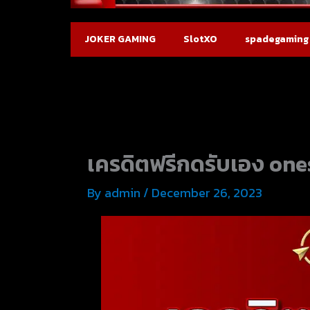
JOKER GAMING
SlotXO
spadegaming
เครดิตฟรีกดรับเอง on
By
admin
/
December 26, 2023