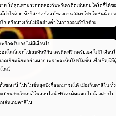
0 บาท ให้คุณสามารถทดลองรับฟรีเครดิตเล่นเกมใดใดก็ได้ข
กำไรด้วย ซึ่งก็สังกัดข้อแม้ของการสมัครโปรโมชั่นนี้ว่า 
ร หรือบางเว็บไม่มีอย่างต่ำในการถอนกำไรด้วย
ฟรีกดรับเอง ไม่มีเงื่อนไข
อนไลน์แจกไปเลยทันทีกับ เครดิตฟรี กดรับเอง ไม่มี เงื่อน
ดเยี่ยมนิยมอย่างมาก เพราะฉะนั้นโปรโมชั่น เพื่อเชิญให้ผู
นไลน์
ั้งขณะนี้ โปรโมชั่นสุดปังก็ออกมาจนได้ เมื่อเว็บคาสิโน ทั้ง
เบียนกับเว็บคาสิโนออนไลน์ ฟรีเครดิตแจก ไม่ต้องฝากไม่
ารถเล่นเกมคาสิโน