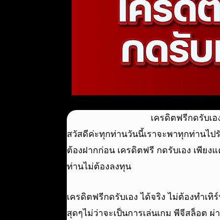
เครดิตฟรีกดรับเอ
สวัสดีค่ะทุกท่านวันนี้เราจะพาทุกท่านไป
ต้องฝากก่อน เครดิตฟรี กดรับเอง เพียงแค
ท่านไม่ต้องลงทุน
เครดิตฟรีกดรับเอง ได้จริง ไม่ต้องทำเทิ
สุดๆไม่ว่าจะเป็นการเล่นเกม พีจีสล็อต ผ