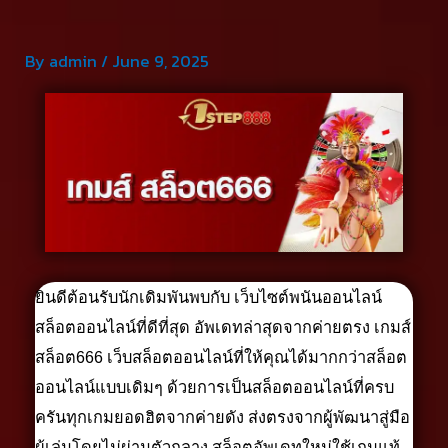
By
admin
/
June 9, 2025
ยินดีต้อนรับนักเดิมพันพบกับ เว็บไซต์พนันออนไลน์
สล็อตออนไลน์ที่ดีที่สุด อัพเดทล่าสุดจากค่ายตรง เกมส์
สล็อต666 เว็บสล็อตออนไลน์ที่ให้คุณได้มากกว่าสล็อต
ออนไลน์แบบเดิมๆ ด้วยการเป็นสล็อตออนไลน์ที่ครบ
ครันทุกเกมยอดฮิตจากค่ายดัง ส่งตรงจากผู้พัฒนาสู่มือ
ผู้เล่นโดยไม่ผ่านตัวกลาง สล็อตอัพเดทใหม่ใช้เกมแท้