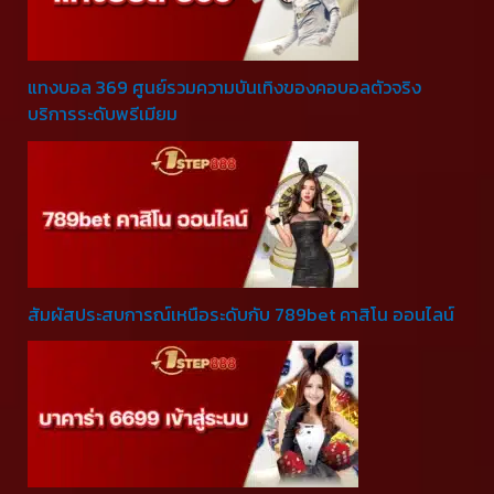
แทงบอล 369 ศูนย์รวมความบันเทิงของคอบอลตัวจริง
บริการระดับพรีเมียม
สัมผัสประสบการณ์เหนือระดับกับ 789bet คาสิโน ออนไลน์