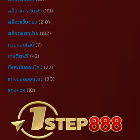
สล็อตเครดิตฟรี
(181)
สล็อตเว็บตรง
(210)
สล็อตแตกง่าย
(182)
หวยออนไลน์
(7)
เครดิตฟรี
(43)
เว็บพนันออนไลน์
(22)
แทงบอลออนไลน์
(30)
แทงหวย
(10)