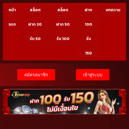
Skip
หน้า
สล็อต
สล็อต
ฝาก
บทความ
to
content
แรก
ฝาก 20
ฝาก 50
100
รับ 50
รับ 100
รับ
150
สมัครสมาชิก
เข้าสู่ระบบ