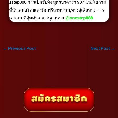
1step888 การเปิดรับทั้ง สูตรบาคาร่า 987 และโอกาส
ที่นำเสนอโดยเครดิตฟรีสามารถปูทางสู่เส้นทาง การ
เล่นเกมที่คุ้มค่าและสนุกสนาน
@onestep888
←
Previous Post
Next Post
→