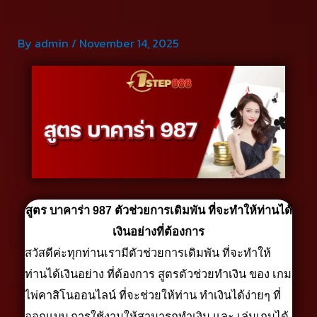
By
admin
/
November 14, 2025
สูตร บาคาร่า 987 ตัวช่วยการเดิมพัน ที่จะทำให้ท่านได้
เงินอย่างที่ต้องการ
สวัสดีค่ะทุกท่านเรามีตัวช่วยการเดิมพัน ที่จะทำให้
ท่านได้เงินอย่าง ที่ต้องการ สูตรตัวช่วยทำเงิน ของ เกม
ไพ่คาสิโนออนไลน์ ที่จะช่วยให้ท่าน ทำเงินได้ง่ายๆ ที่
ออกแบบ การใช้งานให้สามารถทำเงิน และ เล่นเกมได้