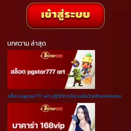
บทความ ล่าสุด
สล็อต pgstar777 art ปฏิวัติการปั่นวงล้อด้วยศิลปะแห่งเกม