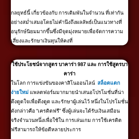
กลยุทธ์นี้ เกี่ยวข้องกับ การเดิมพันในจำนวน ที่เท่ากัน
อย่างสม่ำเสมอโดยไม่คำนึงถึงผลลัพธ์เป็นแนวทางที่
อนุรักษ์นิยมมากขึ้นซึ่งมีจุดมุ่งหมายเพื่อจัดการความ
เสี่ยงและรักษาเงินทุนให้คงที่
ใช้ประโยชน์จากสูตร บาคาร่า 987 และ การใช้สูตรบา
คาร่า
ในโลก การแข่งขันของคาสิโนออนไลน์
สล็อตแตก
ง่ายใหม่
แพลตฟอร์มมากมายนำเสนอโปรโมชั่นที่น่า
ดึงดูดใจเพื่อดึงดูด และรักษาผู้เล่นไว้ หนึ่งในโปรโมชั่น
ดังกล่าวคือ “เครดิตฟรี” ซึ่งผู้เล่นจะได้รับเงินเสมือน
จริงจำนวนหนึ่งเพื่อใช้ใน การเล่นเกม การใช้เครดิต
ฟรีสามารถให้ข้อดีหลายประการ