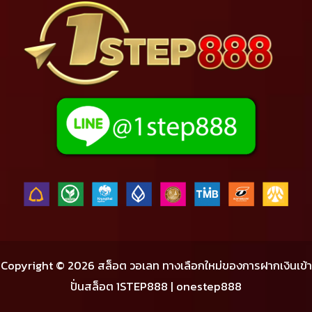
Copyright © 2026 สล็อต วอเลท ทางเลือกใหม่ของการฝากเงินเข้า
ปั่นสล็อต 1STEP888 | onestep888