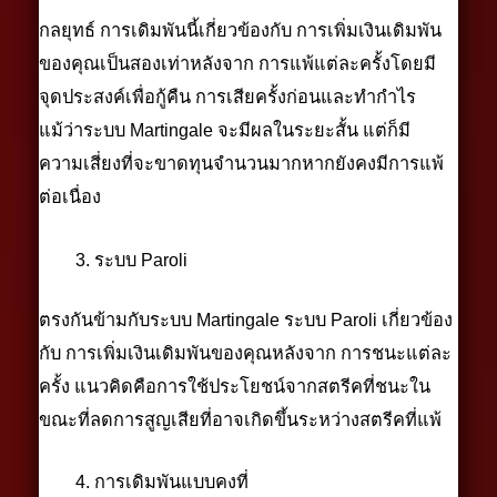
กลยุทธ์ การเดิมพันนี้เกี่ยวข้องกับ การเพิ่มเงินเดิมพัน
ของคุณเป็นสองเท่าหลังจาก การแพ้แต่ละครั้งโดยมี
จุดประสงค์เพื่อกู้คืน การเสียครั้งก่อนและทำกำไร
แม้ว่าระบบ Martingale จะมีผลในระยะสั้น แต่ก็มี
ความเสี่ยงที่จะขาดทุนจำนวนมากหากยังคงมีการแพ้
ต่อเนื่อง
ระบบ Paroli
ตรงกันข้ามกับระบบ Martingale ระบบ Paroli เกี่ยวข้อง
กับ การเพิ่มเงินเดิมพันของคุณหลังจาก การชนะแต่ละ
ครั้ง แนวคิดคือการใช้ประโยชน์จากสตรีคที่ชนะใน
ขณะที่ลดการสูญเสียที่อาจเกิดขึ้นระหว่างสตรีคที่แพ้
การเดิมพันแบบคงที่