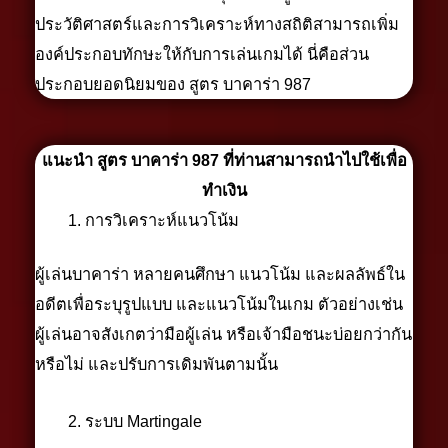
ประวัติศาสตร์และการวิเคราะห์ทางสถิติสามารถเพิ่ม
องค์ประกอบทักษะให้กับการเล่นเกมได้ นี่คือส่วน
ประกอบยอดนิยมของ สูตร บาคาร่า 987
แนะนำ สูตร บาคาร่า 987 ที่ท่านสามารถนำไปใช้เพื่อ
ทำเงิน
การวิเคราะห์แนวโน้ม
ผู้เล่นบาคาร่า หลายคนศึกษา แนวโน้ม และผลลัพธ์ใน
อดีตเพื่อระบุรูปแบบ และแนวโน้มในเกม ตัวอย่างเช่น
ผู้เล่นอาจสังเกตว่ามือผู้เล่น หรือเจ้ามือชนะบ่อยกว่ากัน
หรือไม่ และปรับการเดิมพันตามนั้น
ระบบ Martingale