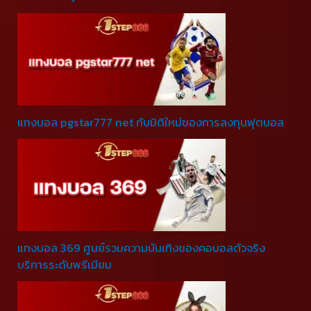
แทงบอล pgstar777 net กับมิติใหม่ของการลงทุนฟุตบอล
แทงบอล 369 ศูนย์รวมความบันเทิงของคอบอลตัวจริง
บริการระดับพรีเมียม