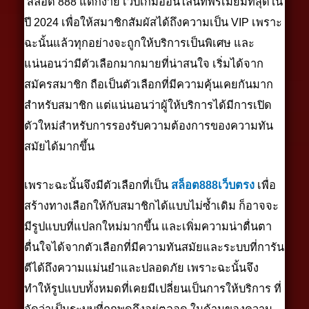
สล็อต 888 แตกง่าย เว็บเกมออนไลน์ที่พรีเมี่ยมที่สุดใน
ปี 2024 เพื่อให้สมาชิกสัมผัสได้ถึงความเป็น VIP เพราะ
ฉะนั้นแล้วทุกอย่างจะถูกให้บริการเป็นพิเศษ และ
แน่นอนว่ามีตัวเลือกมากมายที่น่าสนใจ เริ่มได้จาก
สมัครสมาชิก ถือเป็นตัวเลือกที่มีความคุ้นเคยกันมาก
สำหรับสมาชิก แต่แน่นอนว่าผู้ให้บริการได้มีการเปิด
ตัวใหม่สำหรับการรองรับความต้องการของความทัน
สมัยได้มากขึ้น
เพราะฉะนั้นจึงมีตัวเลือกที่เป็น
สล็อต888เว็บตรง
เพื่อ
สร้างทางเลือกให้กับสมาชิกได้แบบไม่ซ้ำเดิม ก็อาจจะ
มีรูปแบบที่แปลกใหม่มากขึ้น และเพิ่มความน่าตื่นตา
ตื่นใจได้จากตัวเลือกที่มีความทันสมัยและระบบที่การัน
ตีได้ถึงความแม่นยำและปลอดภัย เพราะฉะนั้นจึง
ทำให้รูปแบบทั้งหมดที่เคยมีเปลี่ยนเป็นการให้บริการ ที่