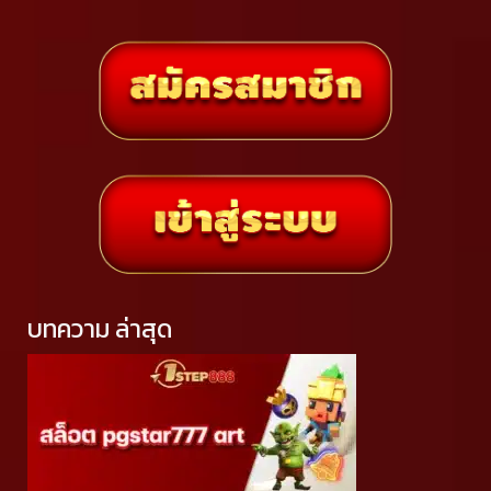
บทความ ล่าสุด