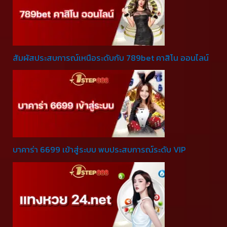
สัมผัสประสบการณ์เหนือระดับกับ 789bet คาสิโน ออนไลน์
บาคาร่า 6699 เข้าสู่ระบบ พบประสบการณ์ระดับ VIP