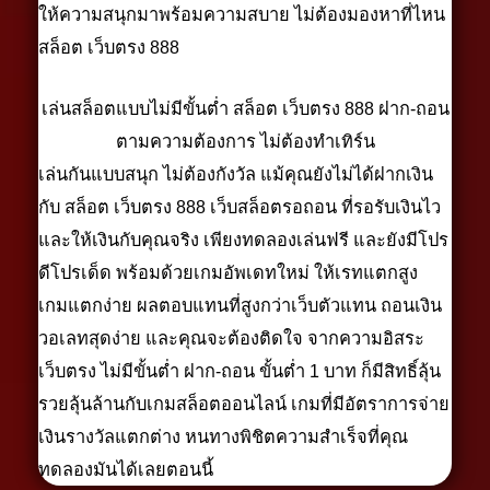
ให้ความสนุกมาพร้อมความสบาย ไม่ต้องมองหาที่ไหน
สล็อต เว็บตรง 888
เล่นสล็อตแบบไม่มีขั้นต่ำ สล็อต เว็บตรง 888 ฝาก-ถอน
ตามความต้องการ ไม่ต้องทำเทิร์น
เล่นกันแบบสนุก ไม่ต้องกังวัล แม้คุณยังไม่ได้ฝากเงิน
กับ สล็อต เว็บตรง 888 เว็บสล็อตรอถอน ที่รอรับเงินไว
และให้เงินกับคุณจริง เพียงทดลองเล่นฟรี และยังมีโปร
ดีโปรเด็ด พร้อมด้วยเกมอัพเดทใหม่ ให้เรทแตกสูง
เกมแตกง่าย ผลตอบแทนที่สูงกว่าเว็บตัวแทน ถอนเงิน
วอเลทสุดง่าย และคุณจะต้องติดใจ จากความอิสระ
เว็บตรง ไม่มีขั้นต่ำ ฝาก-ถอน ขั้นต่ำ 1 บาท ก็มีสิทธิ์ลุ้น
รวยลุ้นล้านกับเกมสล็อตออนไลน์ เกมที่มีอัตราการจ่าย
เงินรางวัลแตกต่าง หนทางพิชิตความสำเร็จที่คุณ
ทดลองมันได้เลยตอนนี้