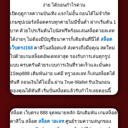
ง่าย ได้ถอนกำไรด่วน
เปิดฤดูกาลความบันเทิง แจกไม่อั้น ถอนได้ไม่จำกัด
เกมซุปเปอร์สล็อตครบทุกค่ายไม่มีขั้นต่ำ ฝากเริ่มต้น 1
บาท ด้วยโปรเริ่มต้นโบนัสฟรีพร้อมเล่นสล็อตวอลเลท
ได้ง่ายๆ ไม่ต้องมีบัญชีธนาคารก็เดิมพันที่นี่ได้
สล็อต
เว็บตรง168
คาสิโนสล็อตแท้ ส่งตรงถึงมือคุณ สดใหม่
ไปด้วยเกมสล็อตอัพเดทล่าสุด รองรับการเล่นทุกรูป
แบบ ครบครันด้วยระบบการเงินที่รวดเร็วและมั่นคง
1Step888 เดิมพันง่าย แค่มี ทรูวอลเลท ก็เล่นสล็อตได้
ทันที ถอนเงินได้ไม่อั้น ผ่าน True-Wallet รับเงินถอน
ของคุณได้ทันที เริ่มปั่นสล็อตแล้วรับกำไรเลยตอนนี้
สล็อต เว็บตรง 888 จุดหมายหลัก นักเดิมพัน เกมสล็อต
คาสิโน สล็อต
สล็อต วอเลท
ศูนย์รวมความสนุกของ