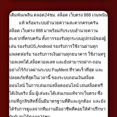
เดิมพันเพลิน ตลอด24ชม. สล็อต เว็บตรง 888 เกมพนัน
แท้ พร้อมระบบอำนวยความสะดวกครบครัน
สล็อต เว็บตรง 888 มาพร้อมกับระบบอำนวยความ
สะดวกที่ครบครัน ทั้งการรองรับทุกระบบอุปกรณ์ของผู้
เล่น รองรับiOS,Android รองรับการใช้งานผ่านทุก
แพลตฟอร์ม รองรับการเงินผ่านทุกธนาคาร ใช้งานทรู
วอลเลทได้,สล็อตวอลเลท และยังสามารถฝาก-ถอน
อย่างไร้กังวลผ่านระบบ PayMent ที่รวดเร็วที่สุด และ
ปลอดภัยที่สุดในเวลานี้ ของระบบถอนเงินสล็อต
ออนไลน์ ในการเล่นเกมสล็อตออนไลน์ เล่นสล็อตฟรี
ได้เงินจริง นั้น ผู้เล่นจะได้เล่นเกมแท้จากเว็บตรง ซึ่ง
เกมที่ถูกลิขสิทธิ์นั้นมีมาตรฐานที่ดีและถูกต้อง และยัง
ได้รับการดูแลจากทีมงานมืออาชีพที่คอยให้คำปรึกษา
กับผู้เล่นได้ตลอด24ชม.