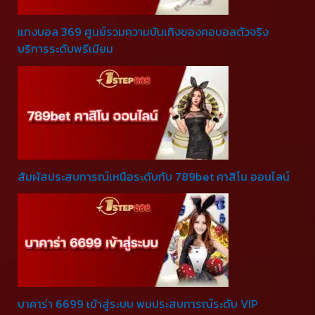
แทงบอล 369 ศูนย์รวมความบันเทิงของคอบอลตัวจริง
บริการระดับพรีเมียม
สัมผัสประสบการณ์เหนือระดับกับ 789bet คาสิโน ออนไลน์
บาคาร่า 6699 เข้าสู่ระบบ พบประสบการณ์ระดับ VIP