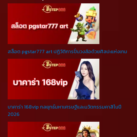
สล็อต pgstar777 art ปฏิวัติการปั่นวงล้อด้วยศิลปะแห่งเกม
บาคาร่า 168vip กลยุทธ์มหาเศรษฐีและนวัตกรรมคาสิโนปี
2026