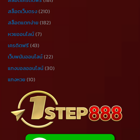
สล็อตเว็บตรง
(210)
สล็อตแตกง่าย
(182)
หวยออนไลน์
(7)
เครดิตฟรี
(43)
เว็บพนันออนไลน์
(22)
แทงบอลออนไลน์
(30)
แทงหวย
(10)