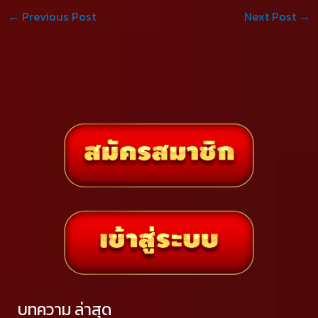
←
Previous Post
Next Post
→
บทความ ล่าสุด