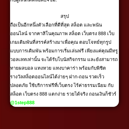
สรุป
ถือเป็นอีกหนึ่งตัวเลือกที่ดีที่สุด สล็อต และพนัน
ออนไลน์ จากคาสิโนคุณภาพ สล็อต เว็บตรง 888 เว็บ
เกมเดิมพันที่สรรค์สร้างมาเพื่อคุณ ตอบโจทย์ทุกรูป
แบบการเดิมพัน พร้อมการเริ่มเล่นฟรี เพียงแค่คุณมีทรู
วอลเลทเท่านั้น จะได้รับโบนัสกิจกรรม และยังสามารถ
ทายผลบอล แทงหวย แทงบาคาร่า พร้อมกับพิชิต
รางวัลสล็อตออนไลน์ได้ง่ายๆ ฝาก-ถอน รวดเร็ว
ปลอดภัย ใช้บริการฟรีที่เว็บตรง ไร้ค่าธรรมเนียม กับ
สล็อต เว็บตรง 888 แตกง่าย รวยได้จริง ถอนเงินก็ชัวร์
@1step888