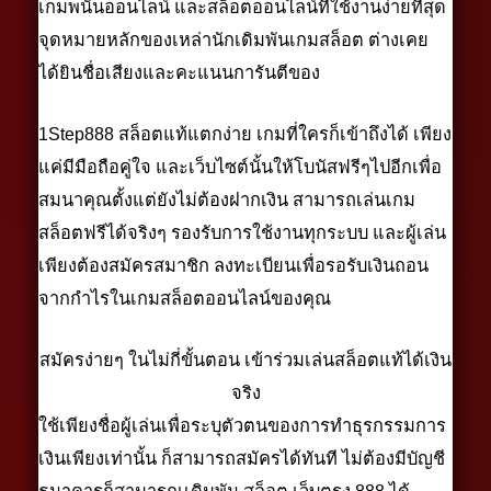
เกมพนันออนไลน์ และสล็อตออนไลน์ที่ใช้งานง่ายที่สุด
จุดหมายหลักของเหล่านักเดิมพันเกมสล็อต ต่างเคย
ได้ยินชื่อเสียงและคะแนนการันตีของ
1Step888 สล็อตแท้แตกง่าย เกมที่ใครก็เข้าถึงได้ เพียง
แค่มีมือถือคู่ใจ และเว็บไซต์นั้นให้โบนัสฟรีๆไปอีกเพื่อ
สมนาคุณตั้งแต่ยังไม่ต้องฝากเงิน สามารถเล่นเกม
สล็อตฟรีได้จริงๆ รองรับการใช้งานทุกระบบ และผู้เล่น
เพียงต้องสมัครสมาชิก ลงทะเบียนเพื่อรอรับเงินถอน
จากกำไรในเกมสล็อตออนไลน์ของคุณ
สมัครง่ายๆ ในไม่กี่ขั้นตอน เข้าร่วมเล่นสล็อตแท้ได้เงิน
จริง
ใช้เพียงชื่อผู้เล่นเพื่อระบุตัวตนของการทำธุรกรรมการ
เงินเพียงเท่านั้น ก็สามารถสมัครได้ทันที ไม่ต้องมีบัญชี