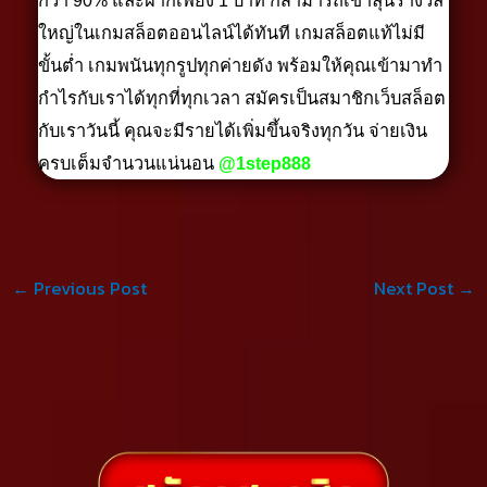
ใหญ่ในเกมสล็อตออนไลน์ได้ทันที เกมสล็อตแท้ไม่มี
ขั้นต่ำ เกมพนันทุกรูปทุกค่ายดัง พร้อมให้คุณเข้ามาทำ
กำไรกับเราได้ทุกที่ทุกเวลา สมัครเป็นสมาชิกเว็บสล็อต
กับเราวันนี้ คุณจะมีรายได้เพิ่มขึ้นจริงทุกวัน จ่ายเงิน
ครบเต็มจำนวนแน่นอน
@1step888
←
Previous Post
Next Post
→