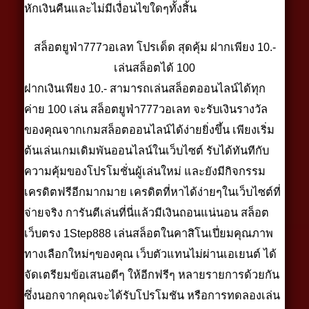
หักเงินคืนและไม่มีเงื่อนไขใดๆทั้งสิ้น
สล็อตยูฟ่า777วอเลท โปรเด็ด สุดคุ้ม ฝากเพียง 10.-
เล่นสล็อตได้ 100
ฝากเงินเพียง 10.- สามารถเล่นสล็อตออนไลน์ได้ทุก
ค่าย 100 เล่น สล็อตยูฟ่า777วอเลท จะรับเงินรางวัล
ของคุณจากเกมสล็อตออนไลน์ได้ง่ายยิ่งขึ้น เพียงเริ่ม
ต้นเล่นเกมเดิมพันออนไลน์ในเว็บไซต์ รับได้ทันทีกับ
ความคุ้มของโปรโมชั่นผู้เล่นใหม่ และยังมีกิจกรรม
เครดิตฟรีอีกมากมาย เครดิตที่หาได้ง่ายๆในเว็บไซต์ที่
จ่ายจริง การันตีเล่นที่นี่แล้วมีเงินถอนแน่นอน สล็อต
เว็บตรง 1Step888 เล่นสล็อตในคาสิโนเปี่ยมคุณภาพ
ทางเลือกใหม่ๆของคุณ เว็บตัวแทนไม่ผ่านเอเยนต์ ได้
จัดเตรียมข้อเสนอดีๆ ให้อีกฟรีๆ หลายรายการด้วยกัน
ซึ่งนอกจากคุณจะได้รับโปรโมชัน หรือการทดลองเล่น