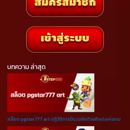
บทความ ล่าสุด
สล็อต pgstar777 art ปฏิวัติการปั่นวงล้อด้วยศิลปะแห่งเกม