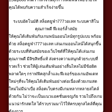
คุณได้พบกับความสำเร็จง่ายขึ้น
ระบบอัตโนมัติ สล็อตยูฟ่า777วอเลท ระบบคาสิโน
คุณภาพดี ฟีเจอร์ล้ำสมัย
ให้คุณได้เดิมพันกับเกมพนันออนไลน์ทุกรูปแบบ พร้อม
ด้วย สล็อตยูฟ่า777วอเลท เล่นเกมออนไลน์ได้สนุกขึ้น
ด้วยระบบที่ทันสมัยของเว็บไซต์ที่ให้คุณได้เล่นเกม
คุณภาพดี มีลิขสิทธิ์แท้ ส่งตรงความสนุกด้วยระบบที่
รวดเร็ว ช่วยให้ผู้เล่นเดิมพันอย่างลื่นไหลไม่มีข้อผิด
พลาดใดๆ กราฟฟิคสุกล้ำและฟีเจอร์ของเกมอัพเดท
ใหม่ๆที่จะให้คุณได้เดิมพันอย่างต่อเนื่องด้วยเกมสด
ใหม่ไม่มีน่าเบื่อ สล็อตเว็บตรงมีเกมหลากหลายสไตล์
ด้วยกัน ไม่ว่าจะเป็นแนวแอคชั่นผจญภัย รวมไปถึงเกม
แนวน่ารักสดใส ได้รวบรวมมาไว้ให้ครบทุกสไตล์ที่คุณ
ต้องการ