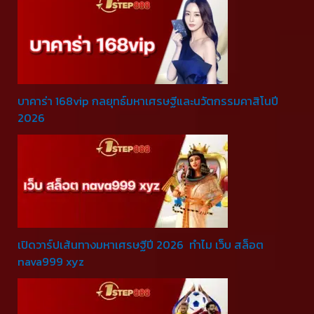
บาคาร่า 168vip กลยุทธ์มหาเศรษฐีและนวัตกรรมคาสิโนปี
2026
เปิดวาร์ปเส้นทางมหาเศรษฐีปี 2026 ทำไม เว็บ สล็อต
nava999 xyz