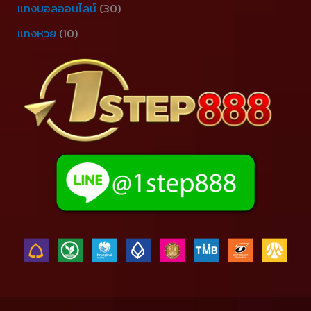
แทงบอลออนไลน์
(30)
แทงหวย
(10)