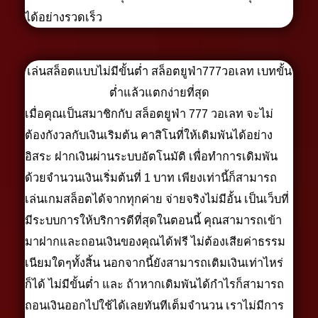
ได้อย่างรวดเร็ว
เล่นสล็อตแบบไม่มีขั้นต่ำ สล็อตยูฟ่า777วอเลท เบทขั้น
ต่ำแล้วแตกง่ายที่สุด
เมื่อคุณเป็นสมาชิกกับ สล็อตยูฟ่า 777 วอเลท จะไม่
ต้องกังวลกับเงินเริมต้น คาสิโนที่ให้เดิมพันได้อย่าง
อิสระ ฝากเงินผ่านระบบอัตโนมัติ เพื่อทำการเดิมพัน
ด้วยจำนวนเงินเริ่มต้นที่ 1 บาท เพียงเท่านี้ก็สามารถ
เล่นเกมสล็อตได้จากทุกค่าย จ่ายจริงไม่มีอั้น เป็นเว็บที่
มีระบบการให้บริการดีที่สุดในตอนนี้ คุณสามารถเข้า
มาฝากและถอนเงินของคุณได้ฟรี ไม่ต้องเสียค่าธรรม
เนียมใดๆทั้งสิ้น นอกจากนี้ยังสามารถเติมเงินเท่าไหร่
ก็ได้ ไม่มีขั้นต่ำ และ ถ้าหากเดิมพันได้กำไรก็สามารถ
ถอนเงินออกไปใช้ได้เลยทันทีเต็มจำนวน เราไม่มีการ