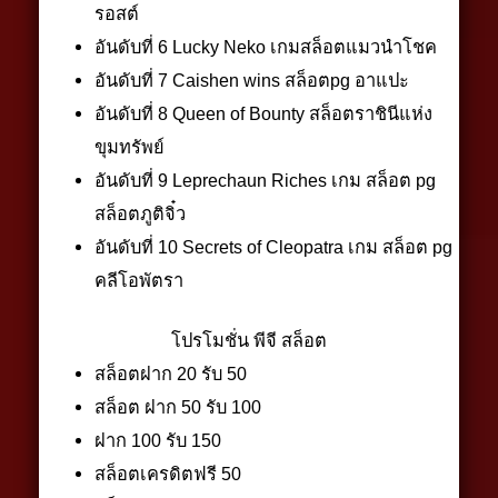
รอสต์
อันดับที่ 6 Lucky Neko เกมสล็อตแมวนำโชค
อันดับที่ 7 Caishen wins สล็อตpg อาแปะ
อันดับที่ 8 Queen of Bounty สล็อตราชินีแห่ง
ขุมทรัพย์
อันดับที่ 9 Leprechaun Riches เกม สล็อต pg
สล็อตภูติจิ๋ว
อันดับที่ 10 Secrets of Cleopatra เกม สล็อต pg
คลีโอพัตรา
โปรโมชั่น พีจี สล็อต
สล็อตฝาก 20 รับ 50
สล็อต ฝาก 50 รับ 100
ฝาก 100 รับ 150
สล็อตเครดิตฟรี 50