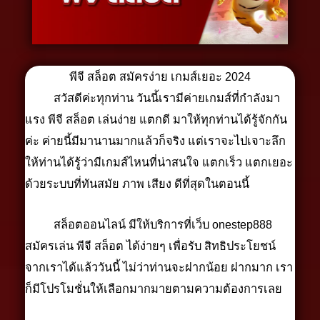
พีจี สล็อต สมัครง่าย เกมส์เยอะ 2024
สวัสดีค่ะทุกท่าน วันนี้เรามีค่ายเกมส์ที่กำลังมา
แรง พีจี สล็อต เล่นง่าย แตกดี มาให้ทุกท่านได้รู้จักกัน
ค่ะ ค่ายนี้มีมานานมากแล้วก็จริง แต่เราจะไปเจาะลึก
ให้ท่านได้รู้ว่ามีเกมส์ไหนที่น่าสนใจ แตกเร็ว แตกเยอะ
ด้วยระบบที่ทันสมัย ภาพ เสียง ดีที่สุดในตอนนี้
สล็อตออนไลน์ มีให้บริการที่เว็บ onestep888
สมัครเล่น พีจี สล็อต ได้ง่ายๆ เพื่อรับ สิทธิประโยชน์
จากเราได้แล้ววันนี้ ไม่ว่าท่านจะฝากน้อย ฝากมาก เรา
ก็มีโปรโมชั่นให้เลือกมากมายตามความต้องการเลย