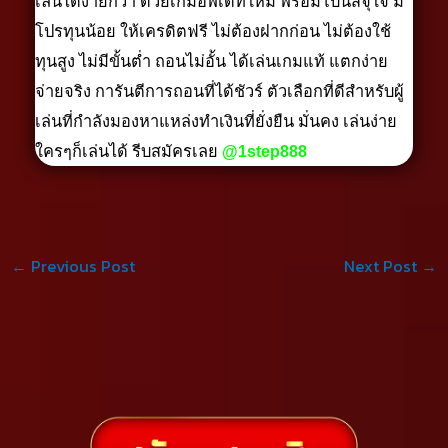
เล่นได้ง่ายกว่า ด้วยเกมอัพเดทใหม่ พร้อมโบนัสจุใจ มี
โปรทุนน้อย ให้เครดิตฟรี ไม่ต้องฝากก่อน ไม่ต้องใช้
ทุนสูง ไม่มีขั้นต่ำ ถอนไม่อั้น ได้เล่นเกมแท้ แตกง่าย
จ่ายจริง การันตีการถอนที่ได้ชัวร์ ตัวเลือกที่ดีสำหรับผู้
เล่นที่กำลังมองหาแหล่งทำเงินที่ยั่งยืน มั่นคง เล่นง่าย
ใครๆก็เล่นได้ รีบสมัครเลย
@1step888
←
Previous Post
Next Post
→