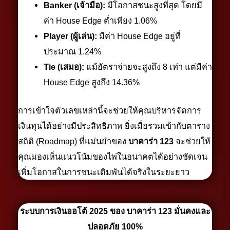
Banker (เจ้ามือ):
มีโอกาสชนะสูงที่สุด โดยมี
ค่า House Edge ต่ำเพียง 1.06%
Player (ผู้เล่น):
มีค่า House Edge อยู่ที่
ประมาณ 1.24%
Tie (เสมอ):
แม้อัตราจ่ายจะสูงถึง 8 เท่า แต่มีค่า
House Edge สูงถึง 14.36%
การเข้าใจตัวเลขเหล่านี้จะช่วยให้คุณบริหารจัดการ
เงินทุนได้อย่างมีประสิทธิภาพ ยิ่งเมื่อรวมเข้ากับตาราง
สถิติ (Roadmap) ที่แม่นยำของ
บาคาร่า 123
จะช่วยให้
คุณมองเห็นแนวโน้มของไพ่ในอนาคตได้อย่างชัดเจน
เพิ่มโอกาสในการชนะเดิมพันได้จริงในระยะยาว
ระบบการเงินออโต้ 2025 ของ บาคาร่า 123 มั่นคงและ
ปลอดภัย 100%