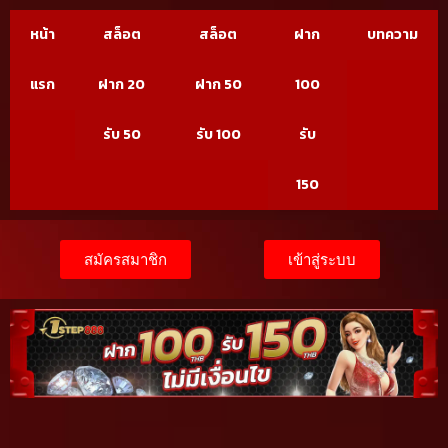
Skip
หน้า
สล็อต
สล็อต
ฝาก
บทความ
to
content
แรก
ฝาก 20
ฝาก 50
100
รับ 50
รับ 100
รับ
150
สมัครสมาชิก
เข้าสู่ระบบ