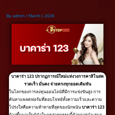
By
admin
/
March 1, 2026
บาคาร่า 123 ปรากฏการณ์ใหม่แห่งวงการคาสิโนสด
รวดเร็ว มั่นคง จ่ายตรงทุกยอดเดิมพัน
ในโลกของการลงทุนออนไลน์ที่มีการแข่งขันสูง การ
ค้นหาแพลตฟอร์มที่ตอบโจทย์ทั้งความเร็วและความ
โปร่งใสคือความท้าทายที่สุดของนักพนัน
บาคาร่า 123
ก้าวขึ้นมาเป็นผู้นำในอุตสาหกรรมนี้ด้วยการนำเสนอ