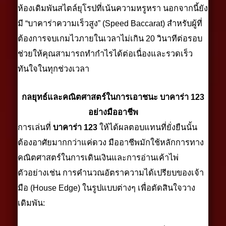
ห้องเดิมพันสไตล์ยุโรปที่เน้นความหรูหรา นอกจากนี้ยัง
มี “บาคาร่าความเร็วสูง” (Speed Baccarat) สำหรับผู้ที่
ต้องการจบเกมไวภายในเวลาไม่เกิน 20 วินาทีต่อรอบ
ช่วยให้คุณสามารถทำกำไรได้ต่อเนื่องและรวดเร็ว
ทันใจในทุกช่วงเวลา
กลยุทธ์และคณิตศาสตร์ในการเอาชนะ บาคาร่า 123
อย่างมืออาชีพ
การเล่นที่
บาคาร่า 123
ให้ได้ผลตอบแทนที่ยั่งยืนนั้น
ต้องอาศัยมากกว่าแค่ดวง มืออาชีพมักใช้หลักการทาง
คณิตศาสตร์ในการเดินเงินและการอ่านเค้าไพ่
ตัวอย่างเช่น การคำนวณอัตราความได้เปรียบของเจ้า
มือ (House Edge) ในรูปแบบต่างๆ เพื่อตัดสินใจวาง
เดิมพัน: