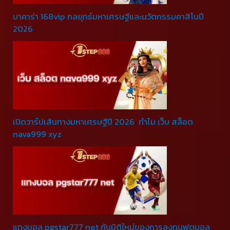
บาคาร่า 168vip กลยุทธ์มหาเศรษฐีและนวัตกรรมคาสิโนปี
2026
เปิดวาร์ปเส้นทางมหาเศรษฐีปี 2026 ทำไม เว็บ สล็อต
nava999 xyz
แทงบอล pgstar777 net กับมิติใหม่ของการลงทุนฟุตบอล