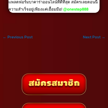
แพลตฟอร์มบาคาร่าออนไลน์ที่ดีที่สุด สมัครเลยตอนนี้
ความสำเร็จอยู่เพียงแค่เอื้อมมือ!
@onestep888
←
Previous Post
Next Post
→